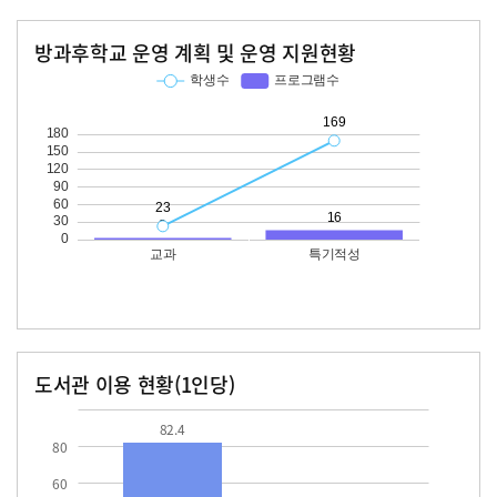
방과후학교 운영 계획 및 운영 지원현황
교과
특기적성
학생수
프로그램수
학생수
프로그램수
23
169
16
도서관 이용 현황(1인당)
장서수
대출자료수
82.4
33.2
82.4
80
60