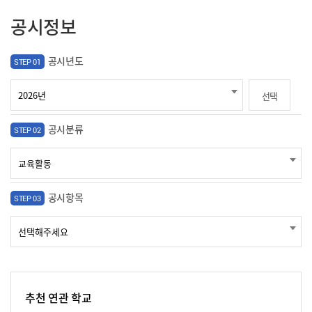
공시정보
공시년도
STEP 01
선택
공시분류
STEP 02
공시항목
STEP 03
추천 연관 학교