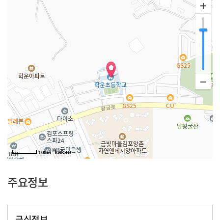
100m
주요정보
급식정보