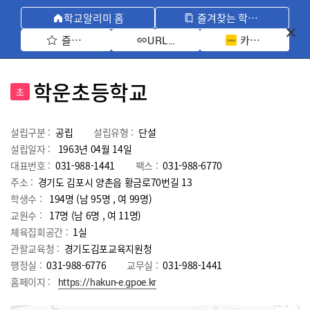
학교알리미 홈
즐겨찾는 학교 모아보기
즐겨찾기 선택
카카오톡 공유 
URL 복사
학운초등학교
초
설립구분 :
공립
설립유형 :
단설
설립일자 :
1963년 04월 14일
대표번호 :
031-988-1441
팩스 :
031-988-6770
주소 :
경기도 김포시 양촌읍 황금로70번길 13
학생수 :
194명 (남 95명 , 여 99명)
교원수 :
17명
(남
6
명 , 여
11
명)
체육집회공간 :
1실
관할교육청 :
경기도김포교육지원청
행정실 :
031-988-6776
교무실 :
031-988-1441
홈페이지 :
https://hakun-e.gpoe.kr