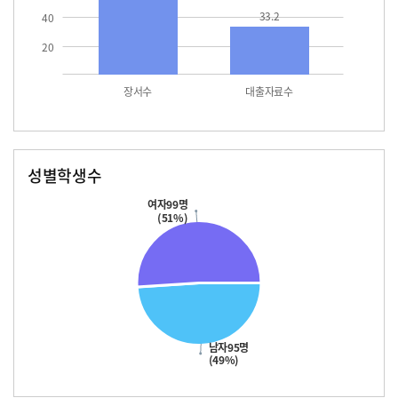
33.2
40
20
장서수
대출자료수
성별학생수
남자
여자
95.0
99.0
여자99명
(51%)
남자95명
(49%)