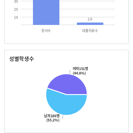
30
20
10
2.9
장서수
대출자료수
성별학생수
남자
여자
186.0
151.0
여자151명
(44.8%)
남자186명
(55.2%)