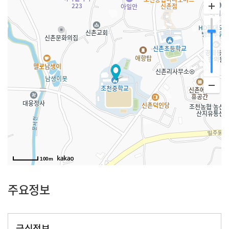
100m
주요정보
급식정보