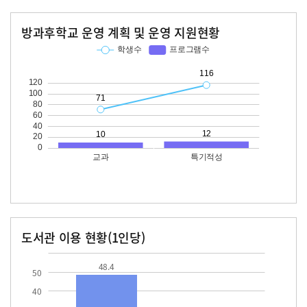
방과후학교 운영 계획 및 운영 지원현황
교과
특기적성
학생수
프로그램수
학생수
프로그램수
71
10
116
12
도서관 이용 현황(1인당)
장서수
대출자료수
48.4
48.4
50
40