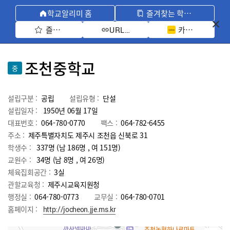
학교알리미 홈
즐겨찾는 학교 모아보기
즐겨찾기 선택
카카오톡 공유 
URL 복사
조천중학교
중
설립구분 :
공립
설립유형 :
단설
설립일자 :
1950년 06월 17일
대표번호 :
064-780-0770
팩스 :
064-782-6455
주소 :
제주특별자치도 제주시 조천읍 신북로 31
학생수 :
337명 (남 186명 , 여 151명)
교원수 :
34명
(남
8
명 , 여
26
명)
체육집회공간 :
3실
관할교육청 :
제주시교육지원청
행정실 :
064-780-0773
교무실 :
064-780-0701
홈페이지 :
http://jocheon.jje.ms.kr