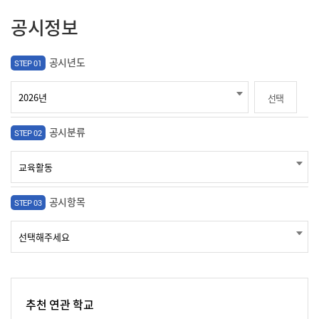
공시정보
공시년도
STEP 01
선택
공시분류
STEP 02
공시항목
STEP 03
추천 연관 학교