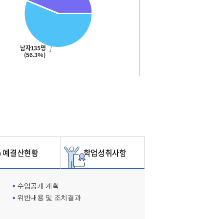
남자135명
(56.3%)
예결산현황
학업성취사항
수업공개 계획
위반내용 및 조치결과