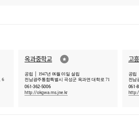
옥과중학교
고
공립 │ 1947년 06월 01일 설립
공립 │
 6
전남광주통합특별시 곡성군 옥과면 대학로 71
전남
061-362-5006
061-
http://okgwa.ms.jne.kr
http: