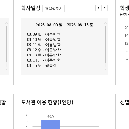
학사일정
학생
달력보기
(전체학
교원1인당 학생수
학급당학생수
10
21.8
2026. 08. 09 일 ~ 2026. 08. 15 토
2
20
08. 09 일 - 여름방학
08. 1
16
08. 10 월 - 여름방학
08. 1
12
08. 11 화 - 여름방학
08. 2
08. 12 수 - 여름방학
8
08. 13 목 - 여름방학
로
4
08. 14 금 - 여름방학
08. 15 토 - 광복절
현황
도서관 이용 현황(1인당)
성
장서수
대출자료수
남자
여자
60.9
135.0
105.0
70
60.9
60
50