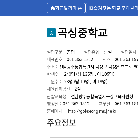
학교알리미 홈
즐겨찾는 학교 모아보
곡성중학교
중
설립구분 :
공립
설립유형 :
단설
설립일자 
대표번호 :
061-363-1812
팩스 :
061-363-19
주소 :
전남광주통합특별시 곡성군 곡성읍 학교로 8
학생수 :
240명 (남 135명 , 여 105명)
교원수 :
28명
(남
10
명 , 여
18
명)
체육집회공간 :
2실
관할교육청 :
전남광주통합특별시곡성교육지원청
행정실 :
061-363-1812
교무실 :
061-363-18
홈페이지 :
http://gokseong.ms.jne.kr
주요정보