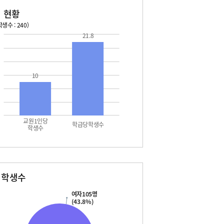
 현황
생수 : 240)
21.8
026. 08. 16 일 ~ 2026. 08. 22 토
2026. 08. 23 일 ~ 2026. 
7 월 - 대체공휴일
08. 29 토 - 토요휴업일
8 화 - 개학일
10
2 토 - 토요휴업일
교원1인당
학급당학생수
학생수
별학생수
여자105명
(43.8%)