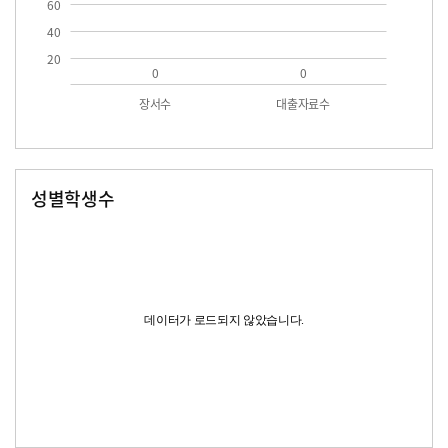
60
40
20
0
0
장서수
대출자료수
성별학생수
남자
여자
데이터가 로드되지 않았습니다.