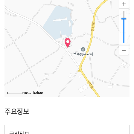
100m
주요정보
급식정보