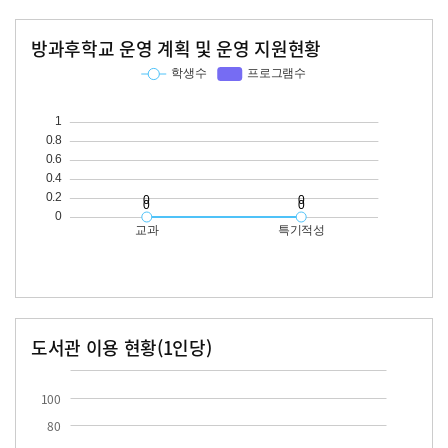
방과후학교 운영 계획 및 운영 지원현황
교과
특기적성
학생수
프로그램수
학생수
프로그램수
도서관 이용 현황(1인당)
장서수
대출자료수
100
80