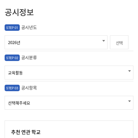
공시정보
공시년도
STEP 01
선택
공시분류
STEP 02
공시항목
STEP 03
추천 연관 학교