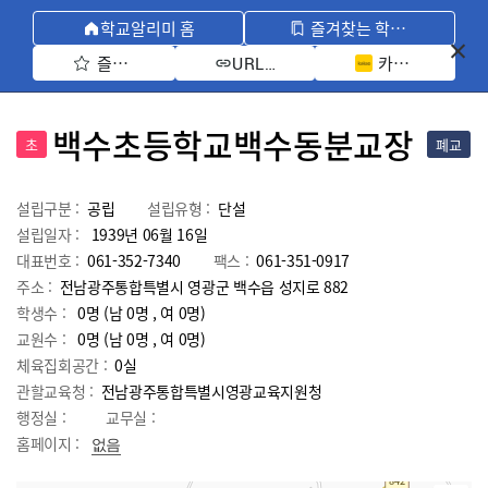
학교알리미 홈
즐겨찾는 학교 모아보기
즐겨찾기 선택
카카오톡 공유 
URL 복사
백수초등학교백수동분교장
초
폐교
설립구분 :
공립
설립유형 :
단설
설립일자 :
1939년 06월 16일
대표번호 :
061-352-7340
팩스 :
061-351-0917
주소 :
전남광주통합특별시 영광군 백수읍 성지로 882
학생수 :
0명 (남 0명 , 여 0명)
교원수 :
0명
(남
0
명 , 여
0
명)
체육집회공간 :
0실
관할교육청 :
전남광주통합특별시영광교육지원청
행정실 :
교무실 :
홈페이지 :
없음