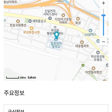
100m
주요정보
급식정보