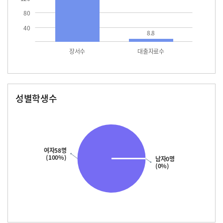
80
40
8.8
장서수
대출자료수
성별학생수
남자
여자
58.0
여자58명
(100%)
남자0명
(0%)