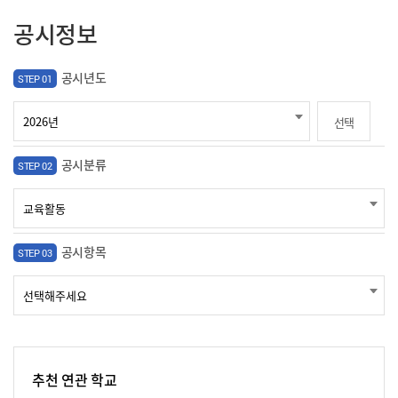
공시정보
공시년도
STEP 01
선택
공시분류
STEP 02
공시항목
STEP 03
추천 연관 학교