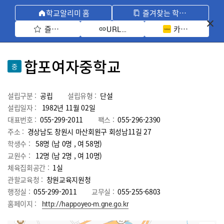
학교알리미 홈
즐겨찾는 학교 모아보기
즐겨찾기 선택
카카오톡 공유 
URL 복사
합포여자중학교
중
설립구분 :
공립
설립유형 :
단설
설립일자 :
1982년 11월 02일
대표번호 :
055-299-2011
팩스 :
055-296-2390
주소 :
경상남도 창원시 마산회원구 회성남11길 27
학생수 :
58명 (남 0명 , 여 58명)
교원수 :
12명
(남
2
명 , 여
10
명)
체육집회공간 :
1실
관할교육청 :
창원교육지원청
행정실 :
055-299-2011
교무실 :
055-255-6803
홈페이지 :
http://happoyeo-m.gne.go.kr