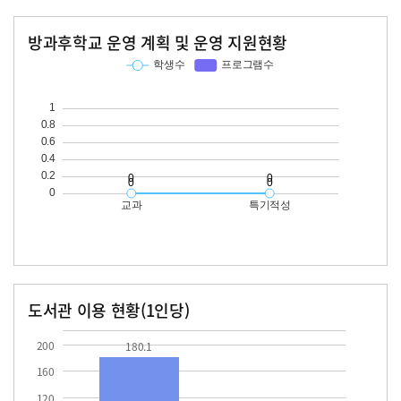
방과후학교 운영 계획 및 운영 지원현황
교과
특기적성
학생수
프로그램수
학생수
프로그램수
도서관 이용 현황(1인당)
장서수
대출자료수
180.1
200
180.1
160
120