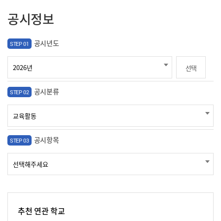
공시정보
공시년도
STEP 01
선택
공시분류
STEP 02
공시항목
STEP 03
추천 연관 학교