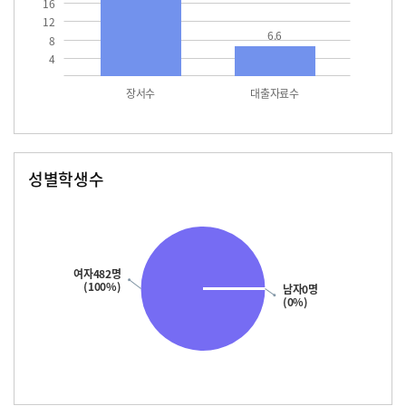
16
12
6.6
8
4
장서수
대출자료수
성별학생수
남자
여자
482.0
여자482명
(100%)
남자0명
(0%)