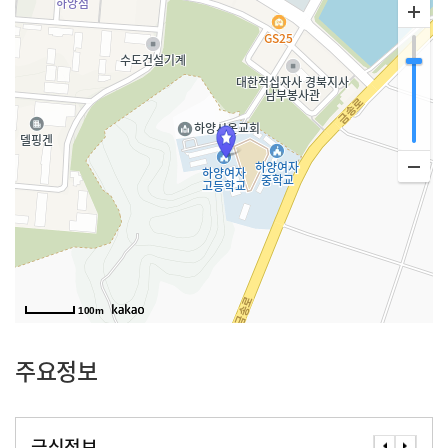
100m
주요정보
급식정보