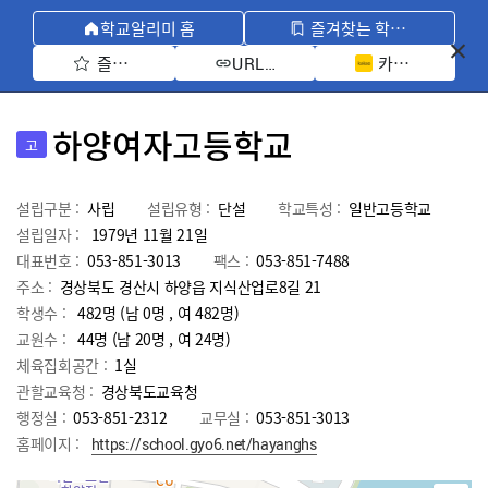
학교알리미 홈
즐겨찾는 학교 모아보기
즐겨찾기 선택
카카오톡 공유 
URL 복사
하양여자고등학교
고
설립구분 :
사립
설립유형 :
단설
학교특성 :
일반고등학교
설립일자 :
1979년 11월 21일
대표번호 :
053-851-3013
팩스 :
053-851-7488
주소 :
경상북도 경산시 하양읍 지식산업로8길 21
학생수 :
482명 (남 0명 , 여 482명)
교원수 :
44명
(남
20
명 , 여
24
명)
체육집회공간 :
1실
관할교육청 :
경상북도교육청
행정실 :
053-851-2312
교무실 :
053-851-3013
홈페이지 :
https://school.gyo6.net/hayanghs