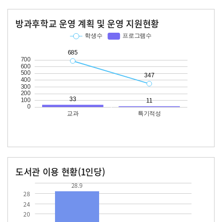
방과후학교 운영 계획 및 운영 지원현황
교과
특기적성
학생수
프로그램수
학생수
프로그램수
685
33
347
11
도서관 이용 현황(1인당)
장서수
대출자료수
28.9
28.9
28
24
20