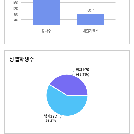
160
120
80.7
80
40
장서수
대출자료수
성별학생수
남자
여자
27.0
19.0
여자19명
(41.3%)
남자27명
(58.7%)