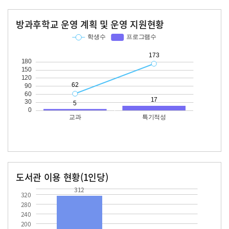
방과후학교 운영 계획 및 운영 지원현황
교과
특기적성
학생수
프로그램수
학생수
프로그램수
62
173
17
도서관 이용 현황(1인당)
장서수
대출자료수
312.0
80.7
312
320
280
240
200