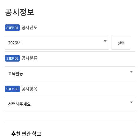
공시정보
공시년도
STEP 01
선택
공시분류
STEP 02
공시항목
STEP 03
추천 연관 학교