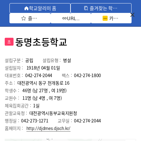
학교알리미 홈
즐겨찾는 학교 모아보기
즐겨찾기 선택
카카오톡 공유 
URL 복사
동명초등학교
초
설립구분 :
공립
설립유형 :
병설
설립일자 :
1918년 04월 01일
대표번호 :
042-274-2044
팩스 :
042-274-1800
주소 :
대전광역시 동구 천개동로 16
학생수 :
46명 (남 27명 , 여 19명)
교원수 :
11명
(남
4
명 , 여
7
명)
체육집회공간 :
1실
관할교육청 :
대전광역시동부교육지원청
행정실 :
042-273-1271
교무실 :
042-274-2044
홈페이지 :
http://djdmes.djsch.kr/