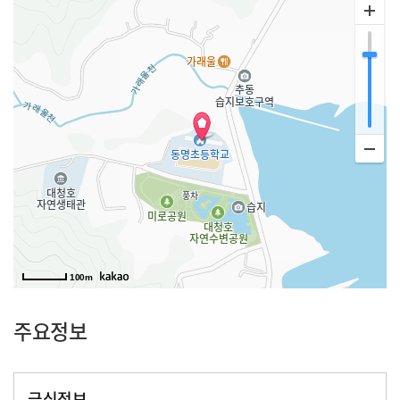
100m
주요정보
급식정보