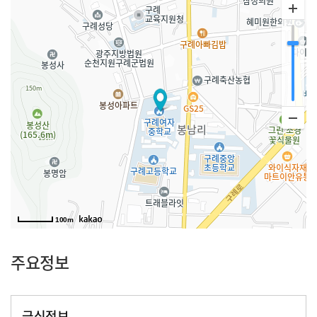
100m
주요정보
급식정보