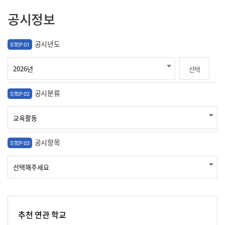
공시정보
공시년도
STEP 01
선택
공시분류
STEP 02
공시항목
STEP 03
추천 연관 학교