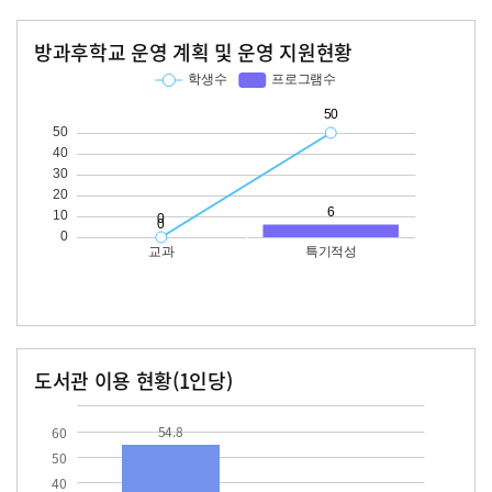
방과후학교 운영 계획 및 운영 지원현황
교과
특기적성
학생수
프로그램수
학생수
프로그램수
50
도서관 이용 현황(1인당)
장서수
대출자료수
54.8
54.8
60
50
40