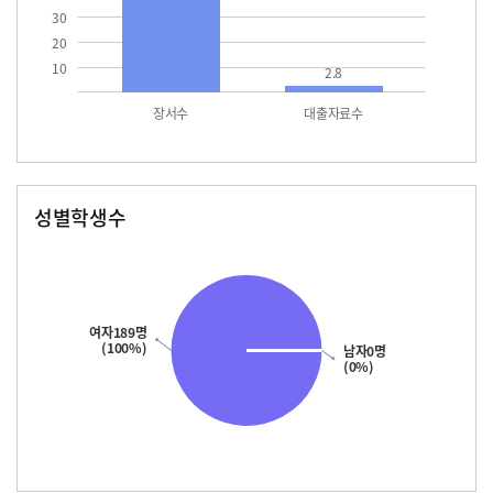
30
20
10
2.8
장서수
대출자료수
성별학생수
남자
여자
189.0
여자189명
(100%)
남자0명
(0%)