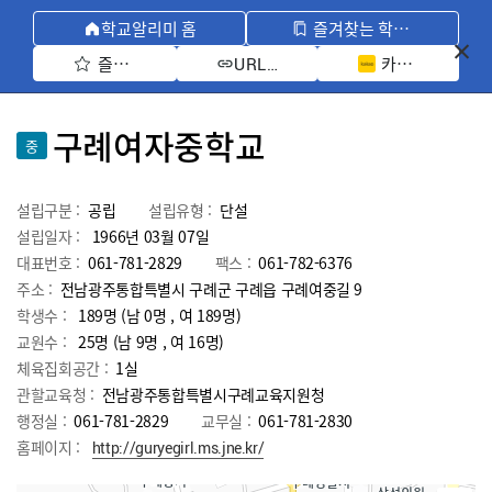
학교알리미 홈
즐겨찾는 학교 모아보기
즐겨찾기 선택
카카오톡 공유 
URL 복사
구례여자중학교
중
설립구분 :
공립
설립유형 :
단설
설립일자 :
1966년 03월 07일
대표번호 :
061-781-2829
팩스 :
061-782-6376
주소 :
전남광주통합특별시 구례군 구례읍 구례여중길 9
학생수 :
189명 (남 0명 , 여 189명)
교원수 :
25명
(남
9
명 , 여
16
명)
체육집회공간 :
1실
관할교육청 :
전남광주통합특별시구례교육지원청
행정실 :
061-781-2829
교무실 :
061-781-2830
홈페이지 :
http://guryegirl.ms.jne.kr/