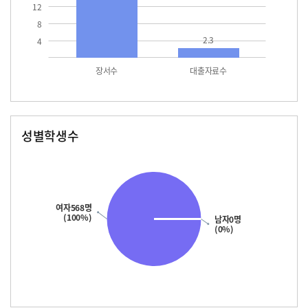
12
8
2.3
4
장서수
대출자료수
성별학생수
남자
여자
568.0
여자568명
(100%)
남자0명
(0%)