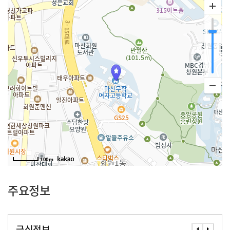
100m
주요정보
급식정보