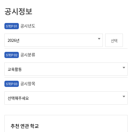
공시정보
공시년도
STEP 01
선택
공시분류
STEP 02
공시항목
STEP 03
추천 연관 학교