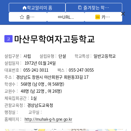
학교알리미 홈
즐겨찾는 학교 모아보기
즐겨찾기 선택
카카오톡 공유 
URL 복사
마산무학여자고등학교
고
설립구분 :
사립
설립유형 :
단설
학교특성 :
일반고등학교
설립일자 :
1972년 01월 24일
대표번호 :
055-241-3011
팩스 :
055-247-3055
주소 :
경상남도 창원시 마산회원구 회원동33길 17
학생수 :
568명 (남 0명 , 여 568명)
교원수 :
48명
(남
22
명 , 여
26
명)
체육집회공간 :
1실
관할교육청 :
경상남도교육청
행정실 :
교무실 :
홈페이지 :
http://muhak-g-h.gne.go.kr