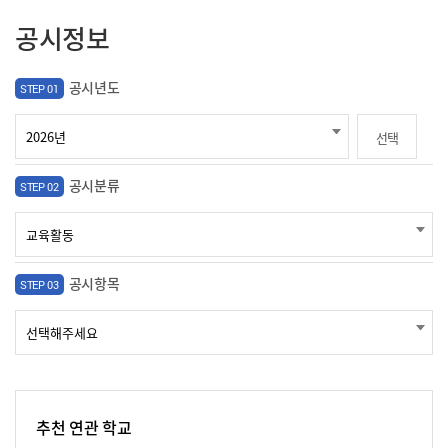
공시정보
공시년도
STEP 01
선택
공시분류
STEP 02
공시항목
STEP 03
추천 연관 학교