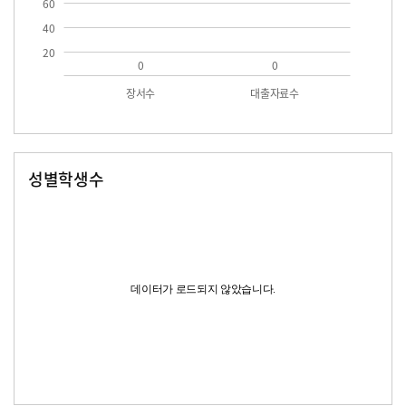
60
40
20
0
0
장서수
대출자료수
성별학생수
남자
여자
데이터가 로드되지 않았습니다.