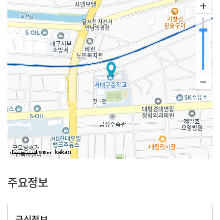
100m
주요정보
급식정보