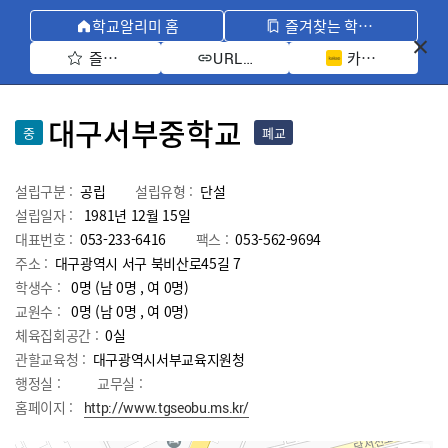
학교알리미 홈
즐겨찾는 학교 모아보기
즐겨찾기 선택
카카오톡 공유 
URL 복사
대구서부중학교
중
폐교
설립구분 :
공립
설립유형 :
단설
설립일자 :
1981년 12월 15일
대표번호 :
053-233-6416
팩스 :
053-562-9694
주소 :
대구광역시 서구 북비산로45길 7
학생수 :
0명 (남 0명 , 여 0명)
교원수 :
0명
(남
0
명 , 여
0
명)
체육집회공간 :
0실
관할교육청 :
대구광역시서부교육지원청
행정실 :
교무실 :
홈페이지 :
http://www.tgseobu.ms.kr/