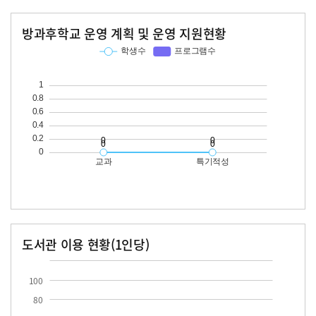
방과후학교 운영 계획 및 운영 지원현황
교과
특기적성
학생수
프로그램수
학생수
프로그램수
도서관 이용 현황(1인당)
장서수
대출자료수
100
80