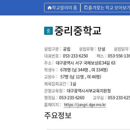
학교알리미 홈
즐겨찾는 학교 모아보
중리중학교
중
설립구분 :
공립
설립유형 :
단설
설립일자 
대표번호 :
053-233-6250
팩스 :
053-556-13
주소 :
대구광역시 서구 국채보상로34길 63
학생수 :
678명 (남 344명 , 여 334명)
교원수 :
57명
(남
11
명 , 여
46
명)
체육집회공간 :
1실
관할교육청 :
대구광역시서부교육지원청
행정실 :
053-233-6260
교무실 :
053-233-62
홈페이지 :
https://jungri.dge.ms.kr
주요정보