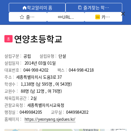
학교알리미 홈
즐겨찾는 학교 모아보기
즐겨찾기 선택
카카오톡 공유 
URL 복사
연양초등학교
초
설립구분 :
공립
설립유형 :
단설
설립일자 :
2014년 03월 01일
대표번호 :
044-998-4202
팩스 :
044-998-4218
주소 :
세종특별자치시 도움3로 37
학생수 :
1,138명 (남 595명 , 여 543명)
교원수 :
88명
(남
12
명 , 여
76
명)
체육집회공간 :
2실
관할교육청 :
세종특별자치시교육청
행정실 :
0449984205
교무실 :
0449984202
홈페이지 :
https://yeonyang.sjedues.kr/