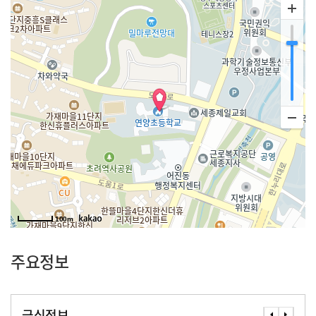
100m
주요정보
급식정보