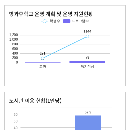
방과후학교 운영 계획 및 운영 지원현황
교과
특기적성
학생수
프로그램수
학생수
프로그램수
191
11
1144
79
도서관 이용 현황(1인당)
장서수
대출자료수
24.3
57.9
57.9
60
50
40