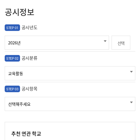
공시정보
공시년도
STEP 01
선택
공시분류
STEP 02
공시항목
STEP 03
추천 연관 학교