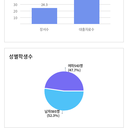
30
24.3
20
10
장서수
대출자료수
성별학생수
남자
여자
595.0
543.0
여자543명
(47.7%)
남자595명
(52.3%)