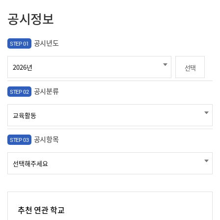
공시정보
공시년도
STEP 01
선택
공시분류
STEP 02
공시항목
STEP 03
추천 연관 학교