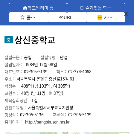
학교알리미 홈
즐겨찾는 학교 모아보기
즐겨찾기 선택
카카오톡 공유 
URL 복사
상신중학교
중
설립구분 :
공립
설립유형 :
단설
설립일자 :
1984년 12월 08일
대표번호 :
02-305-5139
팩스 :
02-374-4068
주소 :
서울특별시 은평구 증산로15길 61
학생수 :
408명 (남 103명 , 여 305명)
교원수 :
48명
(남
11
명 , 여
37
명)
체육집회공간 :
1실
관할교육청 :
서울특별시서부교육지원청
행정실 :
02-305-5136
교무실 :
02-305-5139
홈페이지 :
http://sangsin.sen.ms.kr