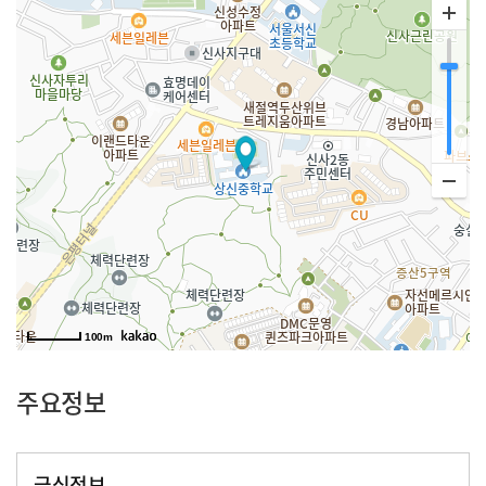
100m
주요정보
급식정보