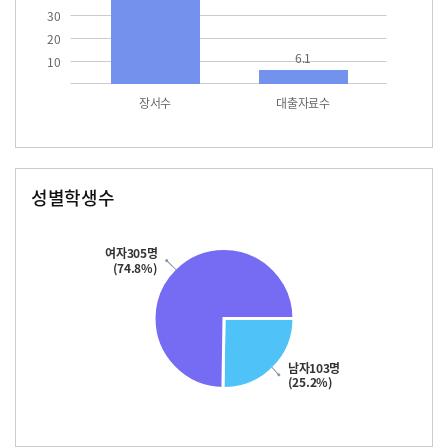
30
20
6.1
10
장서수
대출자료수
성별학생수
남자
여자
103.0
305.0
여자305명
(74.8%)
남자103명
(25.2%)