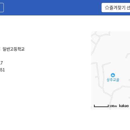
기
즐겨찾기 
:
일반고등학교
17
51
100m