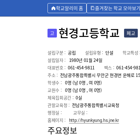
학교알리미 홈
즐겨찾는 학교 모아보
현경고등학교
고
폐교
설립구분 :
공립
설립유형 :
단설
학교특성 
설립일자 :
1980년 01월 24일
대표번호 :
061-454-9811
팩스 :
061-454-98
주소 :
전남광주통합특별시 무안군 현경면 운해로 15
학생수 :
0명 (남 0명 , 여 0명)
교원수 :
0명
(남
0
명 , 여
0
명)
체육집회공간 :
0실
관할교육청 :
전남광주통합특별시교육청
행정실 :
교무실 :
홈페이지 :
http://hyunkyung.hs.jne.kr
주요정보