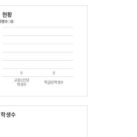
 현황
생수 : 0)
0
0
교원1인당
학급당학생수
학생수
별학생수