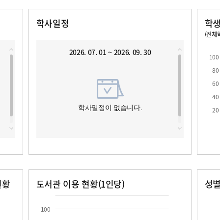
학사일정
학생
(전체학
교원1인당 학생수
학급당학생수
2026. 07. 01 ~ 2026. 09. 30
100
80
60
40
로
학사일정이 없습니다.
20
현황
도서관 이용 현황(1인당)
성
장서수
대출자료수
남자
여자
100