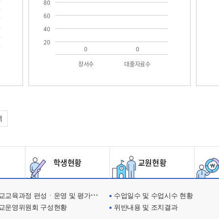
80
60
40
20
0
0
장서수
대출자료수
택
학생현황
교원현황
교육과정 편성ㆍ운영 및 평가에 관한 사항
수업일수 및 수업시수 현황
교운영위원회 구성현황
위반내용 및 조치결과