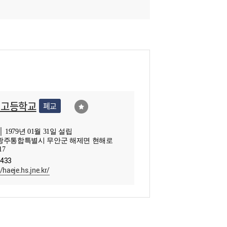
제고등학교
폐교
 1979년 01월 31일 설립
광주통합특별시 무안군 해제면 현해로
17
0433
//haeje.hs.jne.kr/