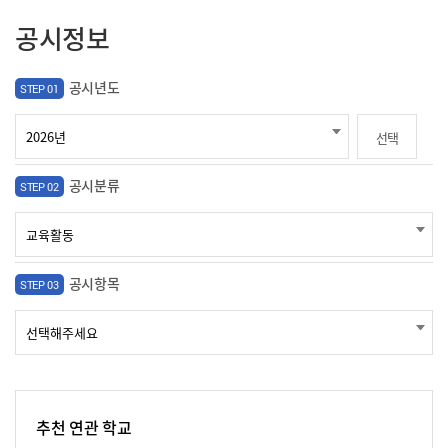
공시정보
공시년도
STEP 01
선택
공시분류
STEP 02
공시항목
STEP 03
추천 연관 학교