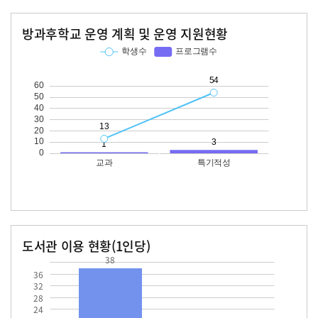
방과후학교 운영 계획 및 운영 지원현황
교과
특기적성
학생수
프로그램수
학생수
프로그램수
13
54
도서관 이용 현황(1인당)
38
장서수
대출자료수
38.0
11.1
36
32
28
24