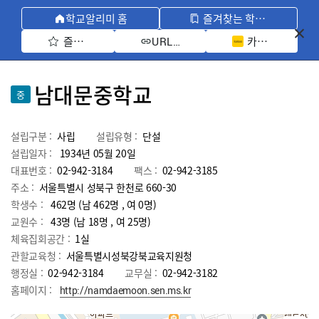
학교알리미 홈
즐겨찾는 학교 모아보기
즐겨찾기 선택
카카오톡 공유 
URL 복사
남대문중학교
중
설립구분 :
사립
설립유형 :
단설
설립일자 :
1934년 05월 20일
대표번호 :
02-942-3184
팩스 :
02-942-3185
주소 :
서울특별시 성북구 한천로 660-30
학생수 :
462명 (남 462명 , 여 0명)
교원수 :
43명
(남
18
명 , 여
25
명)
체육집회공간 :
1실
관할교육청 :
서울특별시성북강북교육지원청
행정실 :
02-942-3184
교무실 :
02-942-3182
홈페이지 :
http://namdaemoon.sen.ms.kr