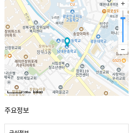
100m
주요정보
급식정보