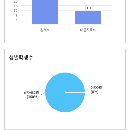
20
16
11.1
12
8
4
장서수
대출자료수
성별학생수
남자
여자
462.0
여자0명
(0%)
남자462명
(100%)