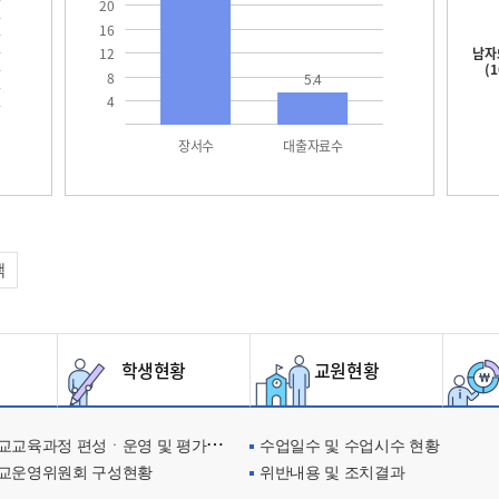
20
16
남자
12
(
8
5.4
4
장서수
대출자료수
택
학생현황
교원현황
교육과정 편성ㆍ운영 및 평가에 관한 사항
수업일수 및 수업시수 현황
교운영위원회 구성현황
위반내용 및 조치결과