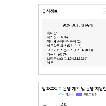
급식정보
2026. 08. 10 월 [중식]
흑미밥
파개장 (5.6.16)
미니새송이버터구이 (2)
실곤약무침** (5.6.12.13)
고구마치즈돈까스 (1.2.5.6.10.13)
깍두기(완) (9)
브라운소스 (1.2.5.6.12.13.16)
멜론
방과후학교 운영 계획 및 운영 지원
교과
특기적성
학생수
프로그램수
학생수
프로그램수
1581
81
1054
36