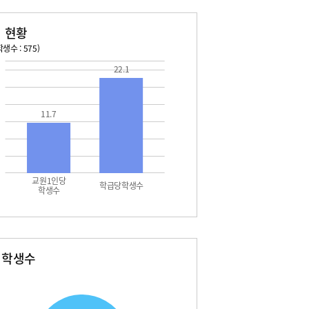
 현황
생수 : 575)
22.1
026. 08. 15 토 ~ 2026. 08. 21 금
2026. 08. 22 토 ~ 2026. 
5 토 - 광복절
08. 22 토 - 토요휴업일
7 월 - 대체공휴일
11.7
교원1인당
학급당학생수
학생수
별학생수