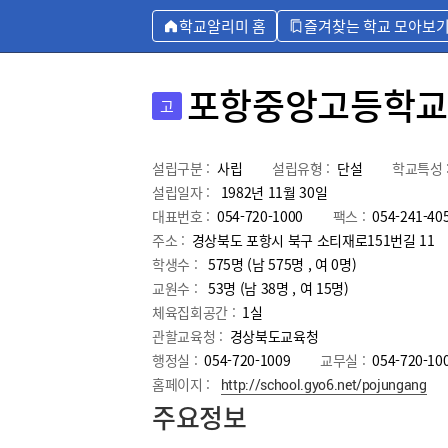
학교알리미 홈
즐겨찾는 학교 모아보
포항중앙고등학교
고
설립구분 :
사립
설립유형 :
단설
학교특성 
설립일자 :
1982년 11월 30일
대표번호 :
054-720-1000
팩스 :
054-241-40
주소 :
경상북도 포항시 북구 소티재로151번길 11
학생수 :
575명 (남 575명 , 여 0명)
교원수 :
53명
(남
38
명 , 여
15
명)
체육집회공간 :
1실
관할교육청 :
경상북도교육청
행정실 :
054-720-1009
교무실 :
054-720-10
홈페이지 :
http://school.gyo6.net/pojungang
주요정보