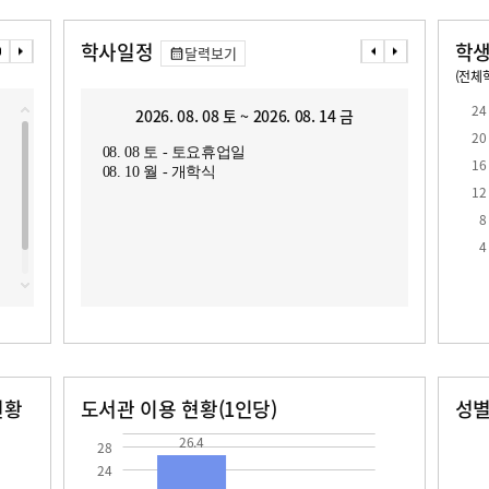
학사일정
학생
달력보기
(전체학
교원1인당 학생수
학급당학생수
11.7
22.1
24
2026. 08. 08 토 ~ 2026. 08. 14 금
2
20
08. 08 토 - 토요휴업일
08. 1
16
08. 10 월 - 개학식
08. 1
12
8
4
현황
도서관 이용 현황(1인당)
성
장서수
대출자료수
남자
여자
26.4
575.0
26.4
28
24