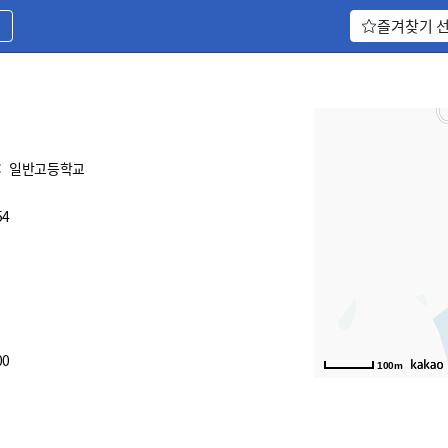
기
즐겨찾기 
:
일반고등학교
54
00
100m