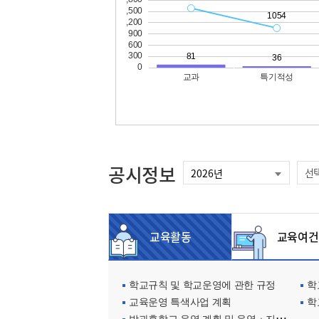
공시정보
선
교육활동
교육여건
학교규칙 및 학교운영에 관한 규정
학교
교육운영 특색사업 계획
학