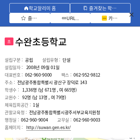
학교알리미 홈
즐겨찾는 학교 모아보기
즐겨찾기 선택
카카오톡 공유 
URL 복사
수완초등학교
초
설립구분 :
공립
설립유형 :
단설
설립일자 :
2008년 09월 01일
대표번호 :
062-960-9000
팩스 :
062-952-9812
주소 :
전남광주통합특별시 광산구 장덕로 143
학생수 :
1,336명 (남 671명 , 여 665명)
교원수 :
92명
(남
13
명 , 여
79
명)
체육집회공간 :
1실
관할교육청 :
전남광주통합특별시광주서부교육지원청
행정실 :
062-960-9004
교무실 :
062-960-9003
홈페이지 :
http://suwan.gen.es.kr/