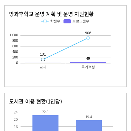
방과후학교 운영 계획 및 운영 지원현황
교과
특기적성
학생수
프로그램수
학생수
프로그램수
131
12
906
49
도서관 이용 현황(1인당)
장서수
대출자료수
22.1
19.4
22.1
24
19.4
20
16