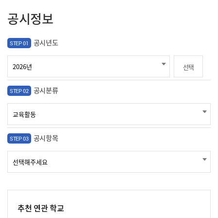
공시정보
공시년도
STEP 01
선택
공시분류
STEP 02
공시항목
STEP 03
추천 연관 학교