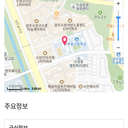
100m
주요정보
급식정보