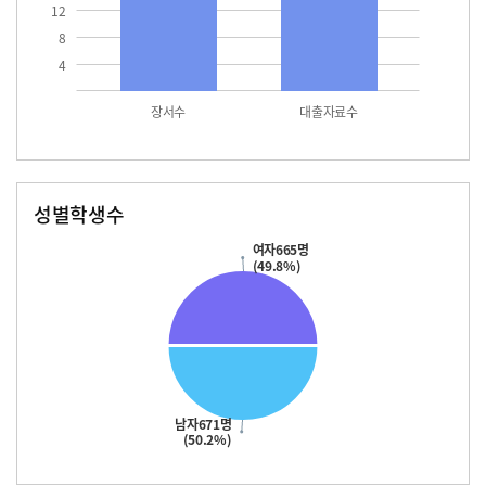
12
8
4
장서수
대출자료수
성별학생수
남자
여자
671.0
665.0
여자665명
(49.8%)
남자671명
(50.2%)