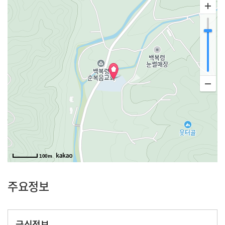
100m
주요정보
급식정보