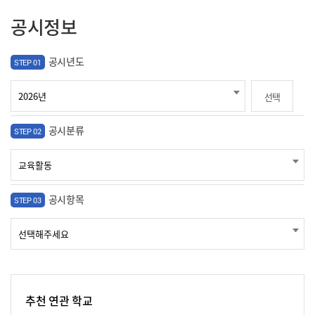
공시정보
공시년도
STEP 01
선택
공시분류
STEP 02
공시항목
STEP 03
추천 연관 학교