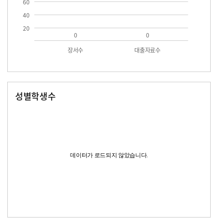
60
40
20
0
0
장서수
대출자료수
성별학생수
남자
여자
데이터가 로드되지 않았습니다.