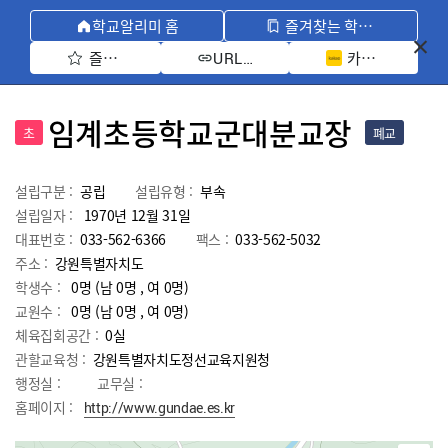
학교알리미 홈
즐겨찾는 학교 모아보기
즐겨찾기 선택
카카오톡 공유 
URL 복사
임계초등학교군대분교장
초
폐교
설립구분 :
공립
설립유형 :
부속
설립일자 :
1970년 12월 31일
대표번호 :
033-562-6366
팩스 :
033-562-5032
주소 :
강원특별자치도
학생수 :
0명 (남 0명 , 여 0명)
교원수 :
0명
(남
0
명 , 여
0
명)
체육집회공간 :
0실
관할교육청 :
강원특별자치도정선교육지원청
행정실 :
교무실 :
홈페이지 :
http://www.gundae.es.kr