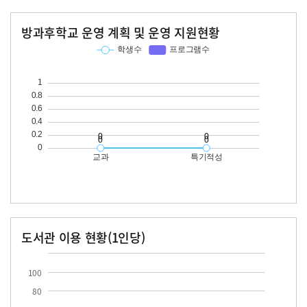
방과후학교 운영 계획 및 운영 지원현황
교과
특기적성
학생수
프로그램수
학생수
프로그램수
도서관 이용 현황(1인당)
장서수
대출자료수
100
80