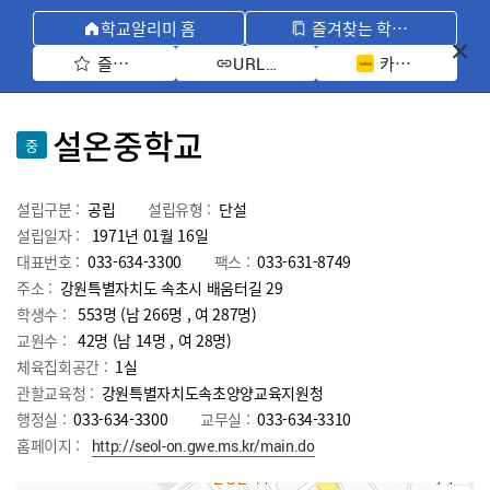
학교알리미 홈
즐겨찾는 학교 모아보기
즐겨찾기 선택
카카오톡 공유 
URL 복사
설온중학교
중
설립구분 :
공립
설립유형 :
단설
설립일자 :
1971년 01월 16일
대표번호 :
033-634-3300
팩스 :
033-631-8749
주소 :
강원특별자치도 속초시 배움터길 29
학생수 :
553명 (남 266명 , 여 287명)
교원수 :
42명
(남
14
명 , 여
28
명)
체육집회공간 :
1실
관할교육청 :
강원특별자치도속초양양교육지원청
행정실 :
033-634-3300
교무실 :
033-634-3310
홈페이지 :
http://seol-on.gwe.ms.kr/main.do