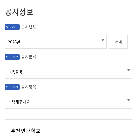
공시정보
공시년도
STEP 01
선택
공시분류
STEP 02
공시항목
STEP 03
추천 연관 학교