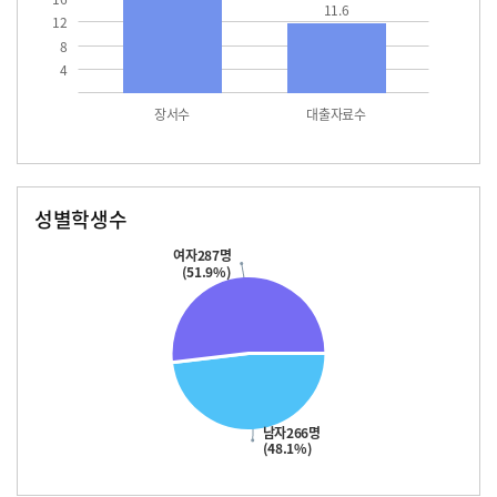
11.6
12
8
4
장서수
대출자료수
성별학생수
남자
여자
266.0
287.0
여자287명
(51.9%)
남자266명
(48.1%)