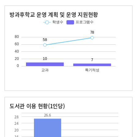
방과후학교 운영 계획 및 운영 지원현황
교과
특기적성
학생수
프로그램수
학생수
프로그램수
58
10
78
도서관 이용 현황(1인당)
장서수
대출자료수
26.6
11.6
26.6
28
24
20
16