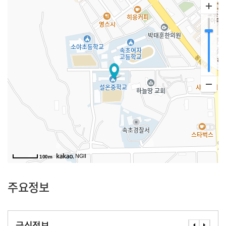
, NGII
100m
주요정보
급식정보