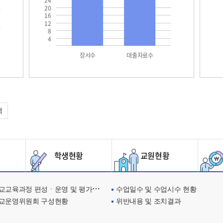
24
20
16
12
8
4
장서수
대출자료수
택
학생현황
교원현황
교육과정 편성ㆍ운영 및 평가에 관한 사항
수업일수 및 수업시수 현황
교운영위원회 구성현황
위반내용 및 조치결과