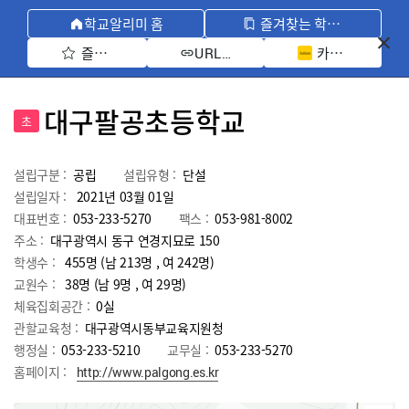
학교알리미 홈
즐겨찾는 학교 모아보기
즐겨찾기 선택
카카오톡 공유 
URL 복사
대구팔공초등학교
초
설립구분 :
공립
설립유형 :
단설
설립일자 :
2021년 03월 01일
대표번호 :
053-233-5270
팩스 :
053-981-8002
주소 :
대구광역시 동구 연경지묘로 150
학생수 :
455명 (남 213명 , 여 242명)
교원수 :
38명
(남
9
명 , 여
29
명)
체육집회공간 :
0실
관할교육청 :
대구광역시동부교육지원청
행정실 :
053-233-5210
교무실 :
053-233-5270
홈페이지 :
http://www.palgong.es.kr