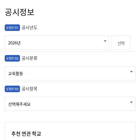
공시정보
공시년도
STEP 01
선택
공시분류
STEP 02
공시항목
STEP 03
추천 연관 학교