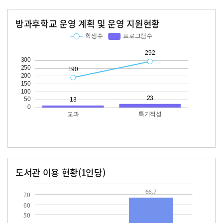
방과후학교 운영 계획 및 운영 지원현황
교과
특기적성
학생수
프로그램수
학생수
프로그램수
190
13
292
23
도서관 이용 현황(1인당)
장서수
대출자료수
19.8
66.7
66.7
70
60
50