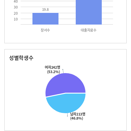
40
30
19.8
20
10
장서수
대출자료수
성별학생수
남자
여자
213.0
242.0
여자242명
(53.2%)
남자213명
(46.8%)