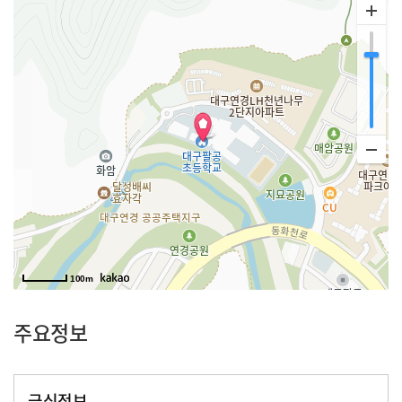
100m
주요정보
급식정보