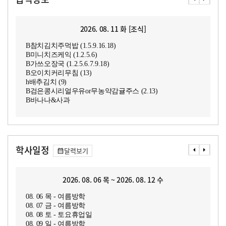
2026. 08. 11 화 [조식]
B참치김치주먹밥 (1.5.9.16.18)
B미니치즈케익 (1.2.5.6)
B가쓰오장국 (1.2.5.6.7.9.18)
B오이치커리무침 (13)
h배추김치 (9)
B검은콩시리얼우유or무농약감귤주스 (2.13)
B바나나&사과
학사일정
달력보기
2026. 08. 06 목 ~ 2026. 08. 12 수
08. 06 목 - 여름방학
08. 07 금 - 여름방학
08. 08 토 - 토요휴업일
08. 09 일 - 여름방학