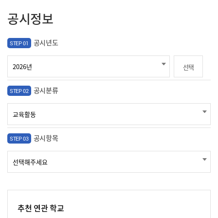
공시정보
공시년도
STEP 01
선택
공시분류
STEP 02
공시항목
STEP 03
추천 연관 학교