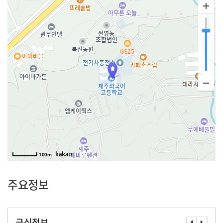
100m
주요정보
급식정보