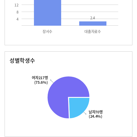
12
8
2.4
4
장서수
대출자료수
성별학생수
남자
여자
70.0
217.0
여자217명
(75.6%)
남자70명
(24.4%)