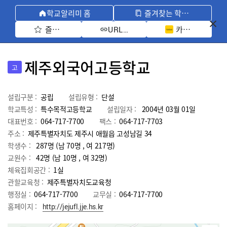
학교알리미 홈
즐겨찾는 학교 모아보기
즐겨찾기 선택
카카오톡 공유 
URL 복사
제주외국어고등학교
고
설립구분 :
공립
설립유형 :
단설
학교특성 :
특수목적고등학교
설립일자 :
2004년 03월 01일
대표번호 :
064-717-7700
팩스 :
064-717-7703
주소 :
제주특별자치도 제주시 애월읍 고성남길 34
학생수 :
287명 (남 70명 , 여 217명)
교원수 :
42명
(남
10
명 , 여
32
명)
체육집회공간 :
1실
관할교육청 :
제주특별자치도교육청
행정실 :
064-717-7700
교무실 :
064-717-7700
홈페이지 :
http://jejufl.jje.hs.kr