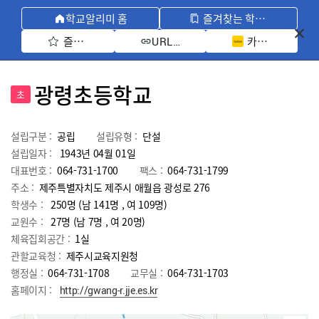
학교알리미 홈
즐겨찾는 학교 모아보기
즐겨찾기 선택
카카오톡 공유 
URL 복사
광령초등학교
초
설립구분 :
공립
설립유형 :
단설
설립일자 :
1943년 04월 01일
대표번호 :
064-731-1700
팩스 :
064-731-1799
주소 :
제주특별자치도 제주시 애월읍 광성로 276
학생수 :
250명 (남 141명 , 여 109명)
교원수 :
27명
(남
7
명 , 여
20
명)
체육집회공간 :
1실
관할교육청 :
제주시교육지원청
행정실 :
064-731-1708
교무실 :
064-731-1703
홈페이지 :
http://gwang-r.jje.es.kr