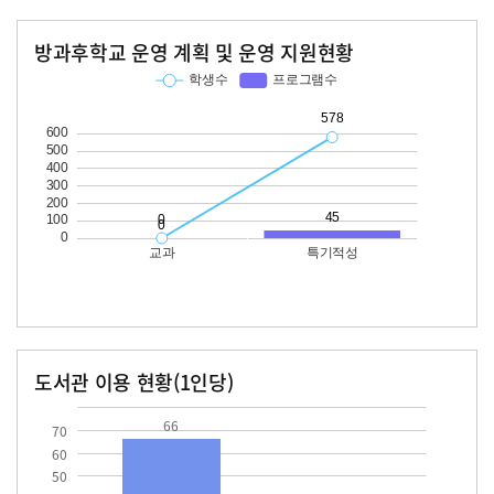
방과후학교 운영 계획 및 운영 지원현황
교과
특기적성
학생수
프로그램수
학생수
프로그램수
578
45
도서관 이용 현황(1인당)
장서수
대출자료수
66.0
32.3
66
70
60
50