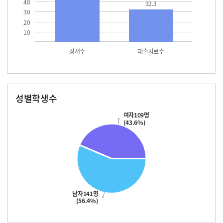
40
32.3
30
20
10
장서수
대출자료수
성별학생수
남자
여자
141.0
109.0
여자109명
(43.6%)
남자141명
(56.4%)