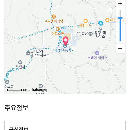
100m
주요정보
급식정보