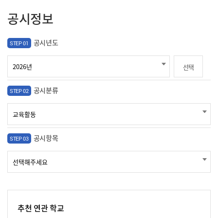
공시정보
공시년도
STEP 01
선택
공시분류
STEP 02
공시항목
STEP 03
추천 연관 학교