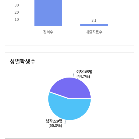
30
20
10
3.1
장서수
대출자료수
성별학생수
남자
여자
229.0
185.0
여자185명
(44.7%)
남자229명
(55.3%)