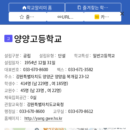
학교알리미 홈
즐겨찾는 학교 모아보기
즐겨찾기 선택
카카오톡 공유 
URL 복사
양양고등학교
고
설립구분 :
공립
설립유형 :
단설
학교특성 :
일반고등학교
설립일자 :
1954년 12월 31일
대표번호 :
033-670-8600
팩스 :
033-671-3582
주소 :
강원특별자치도 양양군 양양읍 복개길 23-12
학생수 :
414명 (남 229명 , 여 185명)
교원수 :
45명
(남
23
명 , 여
22
명)
체육집회공간 :
0실
관할교육청 :
강원특별자치도교육청
행정실 :
033-670-8600
교무실 :
033-670-8612
홈페이지 :
http://yang.gwe.hs.kr