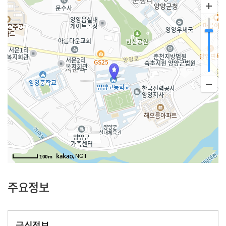
, NGII
100m
주요정보
급식정보