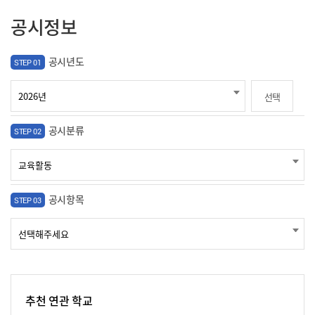
공시정보
공시년도
STEP 01
선택
공시분류
STEP 02
공시항목
STEP 03
추천 연관 학교