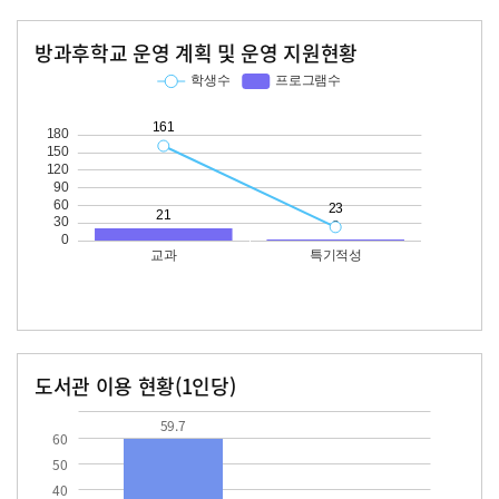
방과후학교 운영 계획 및 운영 지원현황
교과
특기적성
학생수
프로그램수
학생수
프로그램수
161
21
23
도서관 이용 현황(1인당)
장서수
대출자료수
59.7
59.7
60
50
40