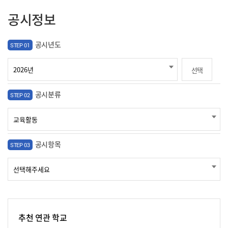
공시정보
공시년도
STEP 01
선택
공시분류
STEP 02
공시항목
STEP 03
추천 연관 학교