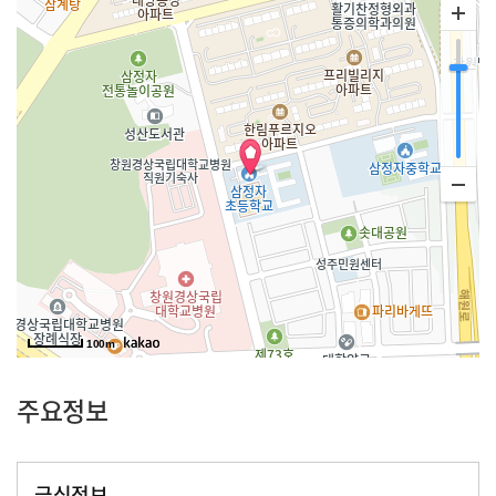
100m
주요정보
급식정보