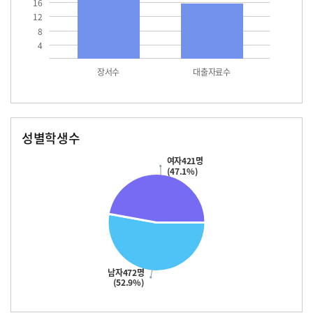
16
12
8
4
장서수
대출자료수
성별학생수
남자
여자
472.0
421.0
여자421명
(47.1%)
남자472명
(52.9%)