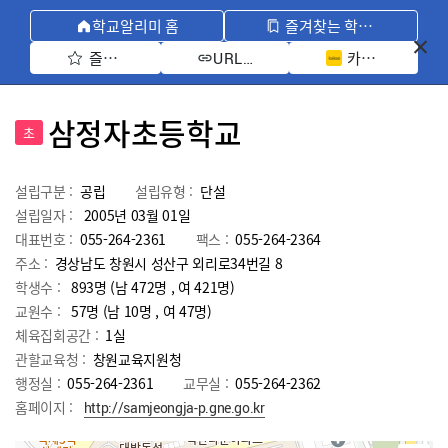
학교알리미 홈
즐겨찾는 학교 모아보기
즐겨찾기 선택
카카오톡 공유 
URL 복사
삼정자초등학교
초
설립구분 :
공립
설립유형 :
단설
설립일자 :
2005년 03월 01일
대표번호 :
055-264-2361
팩스 :
055-264-2364
주소 :
경상남도 창원시 성산구 외리로34번길 8
학생수 :
893명 (남 472명 , 여 421명)
교원수 :
57명
(남
10
명 , 여
47
명)
체육집회공간 :
1실
관할교육청 :
창원교육지원청
행정실 :
055-264-2361
교무실 :
055-264-2362
홈페이지 :
http://samjeongja-p.gne.go.kr