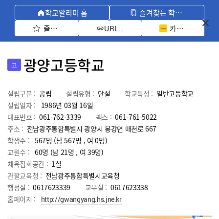
학교알리미 홈
즐겨찾는 학교 모아보기
즐겨찾기 선택
카카오톡 공유 
URL 복사
광양고등학교
고
설립구분 :
공립
설립유형 :
단설
학교특성 :
일반고등학교
설립일자 :
1986년 03월 16일
대표번호 :
061-762-3339
팩스 :
061-761-5022
주소 :
전남광주통합특별시 광양시 봉강면 매천로 667
학생수 :
567명 (남 567명 , 여 0명)
교원수 :
60명
(남
21
명 , 여
39
명)
체육집회공간 :
1실
관할교육청 :
전남광주통합특별시교육청
행정실 :
0617623339
교무실 :
0617623338
홈페이지 :
http://gwangyang.hs.jne.kr