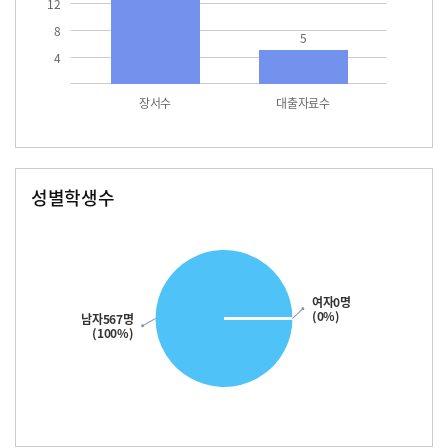
12
8
5
4
장서수
대출자료수
성별학생수
남자
여자
567.0
여자0명
(0%)
남자567명
(100%)