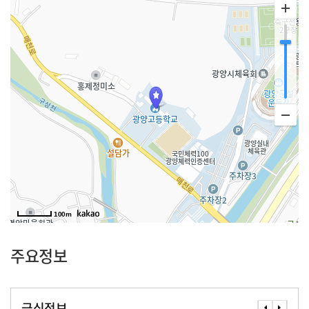
100m
주요정보
급식정보