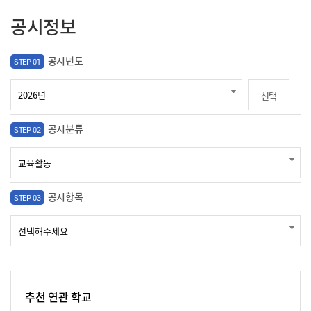
공시정보
공시년도
STEP 01
선택
공시분류
STEP 02
공시항목
STEP 03
추천 연관 학교