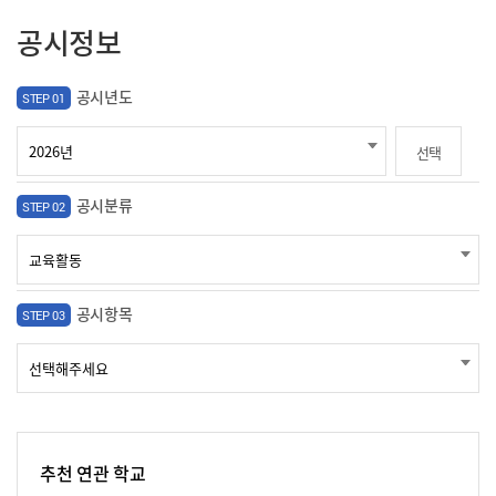
공시정보
공시년도
STEP 01
선택
공시분류
STEP 02
공시항목
STEP 03
추천 연관 학교