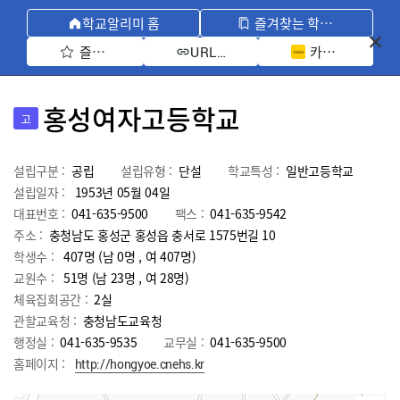
학교알리미 홈
즐겨찾는 학교 모아보기
즐겨찾기 선택
카카오톡 공유 
URL 복사
홍성여자고등학교
고
설립구분 :
공립
설립유형 :
단설
학교특성 :
일반고등학교
설립일자 :
1953년 05월 04일
대표번호 :
041-635-9500
팩스 :
041-635-9542
주소 :
충청남도 홍성군 홍성읍 충서로 1575번길 10
학생수 :
407명 (남 0명 , 여 407명)
교원수 :
51명
(남
23
명 , 여
28
명)
체육집회공간 :
2실
관할교육청 :
충청남도교육청
행정실 :
041-635-9535
교무실 :
041-635-9500
홈페이지 :
http://hongyoe.cnehs.kr