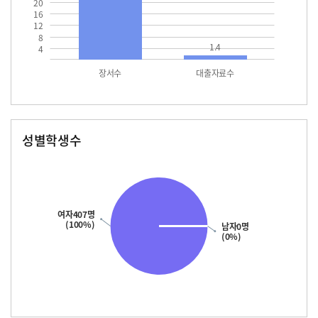
20
16
12
8
1.4
4
장서수
대출자료수
성별학생수
남자
여자
407.0
여자407명
(100%)
남자0명
(0%)