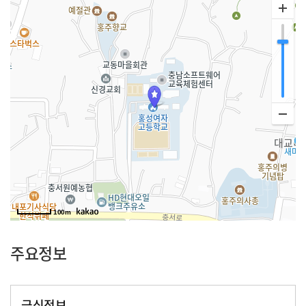
100m
주요정보
급식정보