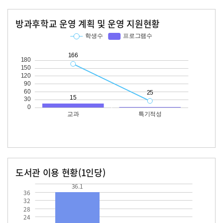
방과후학교 운영 계획 및 운영 지원현황
교과
특기적성
학생수
프로그램수
학생수
프로그램수
166
15
25
도서관 이용 현황(1인당)
장서수
대출자료수
36.1
36.1
36
32
28
24