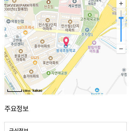
100m
주요정보
급식정보