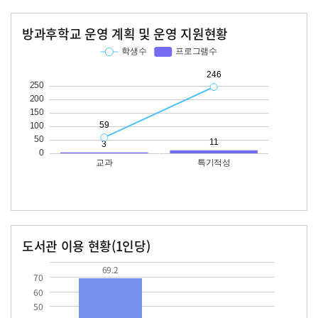
방과후학교 운영 계획 및 운영 지원현황
교과
특기적성
학생수
프로그램수
학생수
프로그램수
59
246
11
도서관 이용 현황(1인당)
장서수
대출자료수
69.2
15.0
69.2
70
60
50