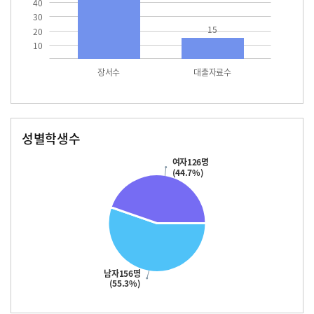
40
30
15
20
10
장서수
대출자료수
성별학생수
남자
여자
156.0
126.0
여자126명
(44.7%)
남자156명
(55.3%)