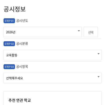
공시정보
공시년도
STEP 01
선택
공시분류
STEP 02
공시항목
STEP 03
추천 연관 학교