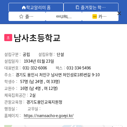
학교알리미 홈
즐겨찾는 학교 모아보기
즐겨찾기 선택
카카오톡 공유 
URL 복사
남사초등학교
초
설립구분 :
공립
설립유형 :
단설
설립일자 :
1934년 01월 23일
대표번호 :
031-332-6006
팩스 :
031-334-5496
주소 :
경기도 용인시 처인구 남사면 처인성로185번길 9-10
학생수 :
57명 (남 24명 , 여 33명)
교원수 :
16명
(남
4
명 , 여
12
명)
체육집회공간 :
2실
관할교육청 :
경기도용인교육지원청
행정실 :
교무실 :
홈페이지 :
https://namsacho-e.goeyi.kr/