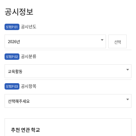
공시정보
공시년도
STEP 01
선택
공시분류
STEP 02
공시항목
STEP 03
추천 연관 학교