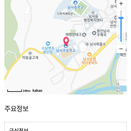
100m
주요정보
급식정보