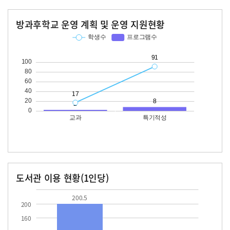
방과후학교 운영 계획 및 운영 지원현황
교과
특기적성
학생수
프로그램수
학생수
프로그램수
17
91
도서관 이용 현황(1인당)
장서수
대출자료수
200.5
28.0
200.5
200
160