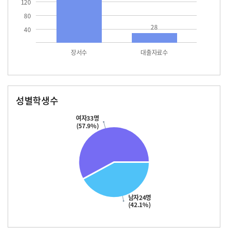
120
80
28
40
장서수
대출자료수
성별학생수
남자
여자
24.0
33.0
여자33명
(57.9%)
남자24명
(42.1%)