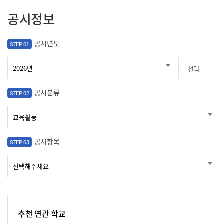
공시정보
공시년도
STEP 01
선택
공시분류
STEP 02
공시항목
STEP 03
추천 연관 학교