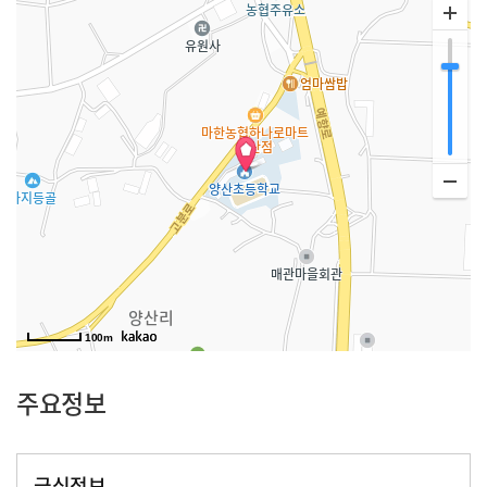
100m
주요정보
급식정보