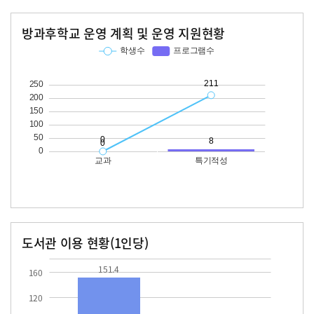
방과후학교 운영 계획 및 운영 지원현황
교과
특기적성
학생수
프로그램수
학생수
프로그램수
211
도서관 이용 현황(1인당)
장서수
대출자료수
151.4
71.0
151.4
160
120