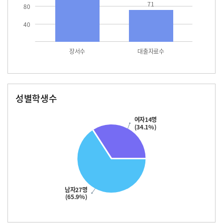
71
80
40
장서수
대출자료수
성별학생수
남자
여자
27.0
14.0
여자14명
(34.1%)
남자27명
(65.9%)