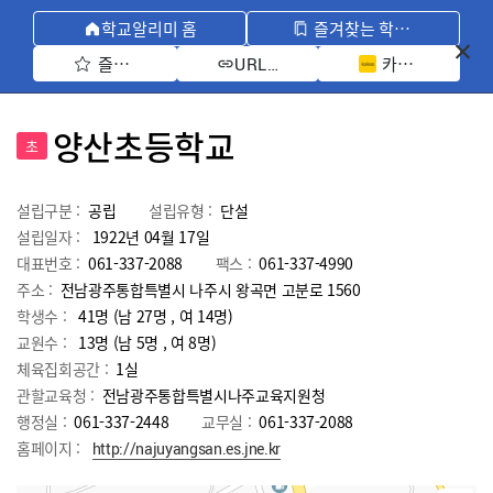
학교알리미 홈
즐겨찾는 학교 모아보기
즐겨찾기 선택
카카오톡 공유 
URL 복사
양산초등학교
초
설립구분 :
공립
설립유형 :
단설
설립일자 :
1922년 04월 17일
대표번호 :
061-337-2088
팩스 :
061-337-4990
주소 :
전남광주통합특별시 나주시 왕곡면 고분로 1560
학생수 :
41명 (남 27명 , 여 14명)
교원수 :
13명
(남
5
명 , 여
8
명)
체육집회공간 :
1실
관할교육청 :
전남광주통합특별시나주교육지원청
행정실 :
061-337-2448
교무실 :
061-337-2088
홈페이지 :
http://najuyangsan.es.jne.kr