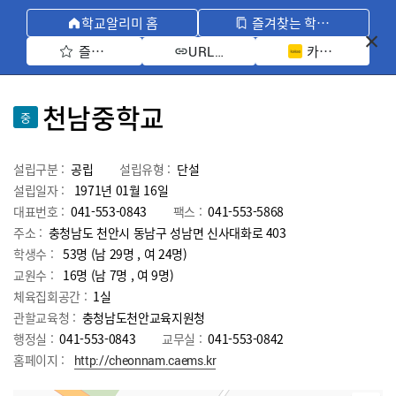
학교알리미 홈
즐겨찾는 학교 모아보기
즐겨찾기 선택
카카오톡 공유 
URL 복사
천남중학교
중
설립구분 :
공립
설립유형 :
단설
설립일자 :
1971년 01월 16일
대표번호 :
041-553-0843
팩스 :
041-553-5868
주소 :
충청남도 천안시 동남구 성남면 신사대화로 403
학생수 :
53명 (남 29명 , 여 24명)
교원수 :
16명
(남
7
명 , 여
9
명)
체육집회공간 :
1실
관할교육청 :
충청남도천안교육지원청
행정실 :
041-553-0843
교무실 :
041-553-0842
홈페이지 :
http://cheonnam.caems.kr