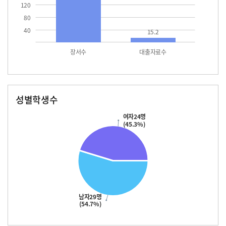
120
80
40
15.2
장서수
대출자료수
성별학생수
남자
여자
29.0
24.0
여자24명
(45.3%)
남자29명
(54.7%)