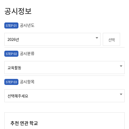
공시정보
공시년도
STEP 01
선택
공시분류
STEP 02
공시항목
STEP 03
추천 연관 학교