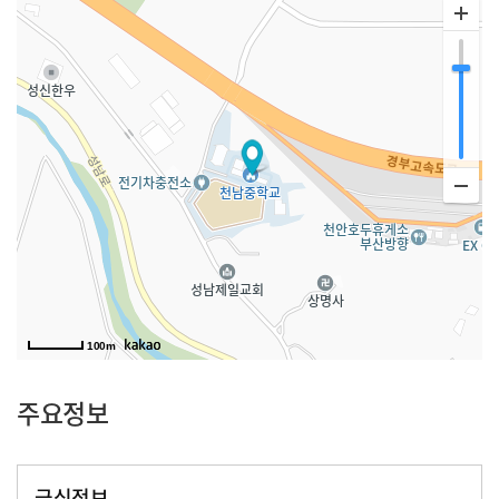
100m
주요정보
급식정보