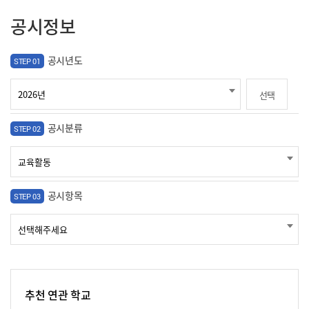
공시정보
공시년도
STEP 01
선택
공시분류
STEP 02
공시항목
STEP 03
추천 연관 학교