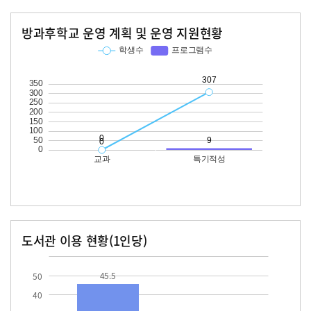
방과후학교 운영 계획 및 운영 지원현황
교과
특기적성
학생수
프로그램수
학생수
프로그램수
307
도서관 이용 현황(1인당)
장서수
대출자료수
45.5
10.1
45.5
50
40