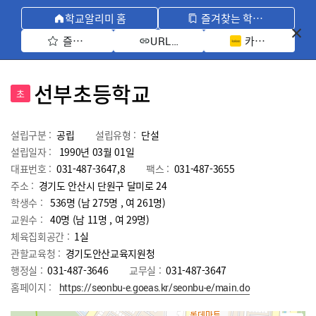
학교알리미 홈
즐겨찾는 학교 모아보기
즐겨찾기 선택
카카오톡 공유 
URL 복사
선부초등학교
초
설립구분 :
공립
설립유형 :
단설
설립일자 :
1990년 03월 01일
대표번호 :
031-487-3647,8
팩스 :
031-487-3655
주소 :
경기도 안산시 단원구 달미로 24
학생수 :
536명 (남 275명 , 여 261명)
교원수 :
40명
(남
11
명 , 여
29
명)
체육집회공간 :
1실
관할교육청 :
경기도안산교육지원청
행정실 :
031-487-3646
교무실 :
031-487-3647
홈페이지 :
https://seonbu-e.goeas.kr/seonbu-e/main.do