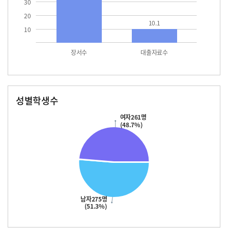
30
20
10.1
10
장서수
대출자료수
성별학생수
남자
여자
275.0
261.0
여자261명
(48.7%)
남자275명
(51.3%)