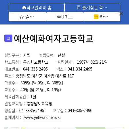
학교알리미 홈
즐겨찾는 학교 모아보기
즐겨찾기 선택
카카오톡 공유 
URL 복사
예산예화여자고등학교
고
설립구분 :
사립
설립유형 :
단설
학교특성 :
특성화고등학교
설립일자 :
1967년 02월 21일
대표번호 :
041-335-2495
팩스 :
041-334-2495
주소 :
충청남도 예산군 예산읍 예산로 117
학생수 :
308명 (남 0명 , 여 308명)
교원수 :
40명
(남
21
명 , 여
19
명)
체육집회공간 :
1실
관할교육청 :
충청남도교육청
행정실 :
041-335-2495
교무실 :
041-335-2496
홈페이지 :
www.yehwa.cnehs.kr