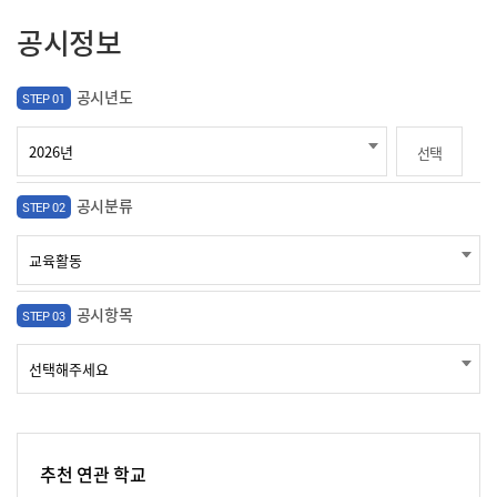
공시정보
공시년도
STEP 01
선택
공시분류
STEP 02
공시항목
STEP 03
추천 연관 학교