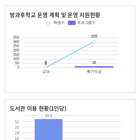
방과후학교 운영 계획 및 운영 지원현황
교과
특기적성
학생수
프로그램수
학생수
프로그램수
305
16
도서관 이용 현황(1인당)
장서수
대출자료수
33.5
33.5
32
28
24
20