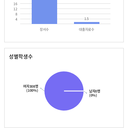
16
12
8
1.5
4
장서수
대출자료수
성별학생수
남자
여자
308.0
여자308명
(100%)
남자0명
(0%)