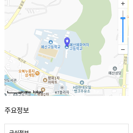
100m
주요정보
급식정보