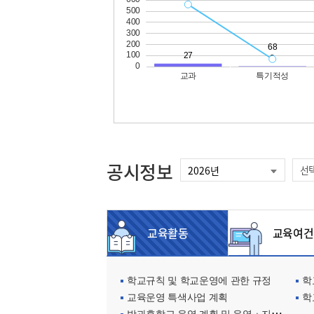
공시정보
선
교육활동
교육여건
학교규칙 및 학교운영에 관한 규정
학교
교육운영 특색사업 계획
학