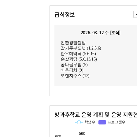
급식정보
2026. 08. 12 수 [조식]
친환경찹쌀밥
딸기두부도넛 (1.2.5.6)
한우미역국 (5.6.16)
순살찜닭 (5.6.13.15)
콩나물무침 (5)
배추김치 (9)
오렌지주스 (13)
방과후학교 운영 계획 및 운영 지원
교과
특기적성
학생수
프로그램수
학생수
프로그램수
560
27
68