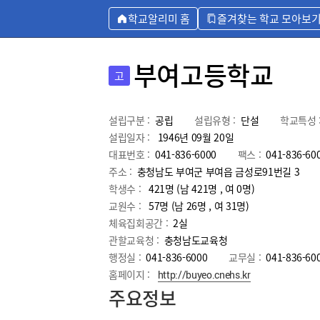
학교알리미 홈
즐겨찾는 학교 모아보
부여고등학교
고
설립구분 :
공립
설립유형 :
단설
학교특성 
설립일자 :
1946년 09월 20일
대표번호 :
041-836-6000
팩스 :
041-836-60
주소 :
충청남도 부여군 부여읍 금성로91번길 3
학생수 :
421명 (남 421명 , 여 0명)
교원수 :
57명
(남
26
명 , 여
31
명)
체육집회공간 :
2실
관할교육청 :
충청남도교육청
행정실 :
041-836-6000
교무실 :
041-836-60
홈페이지 :
http://buyeo.cnehs.kr
주요정보