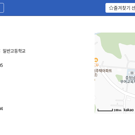
기
즐겨찾기 
:
일반고등학교
05
04
100m