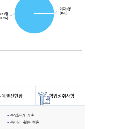
여자0명
(0%)
421명
100%)
예결산현황
학업성취사항
수업공개 계획
동아리 활동 현황