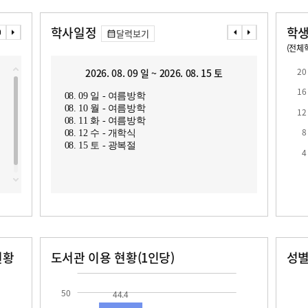
학사일정
학생
달력보기
(전체학
교원1인당 학생수
학급당학생수
10
19.1
20
2026. 08. 09 일 ~ 2026. 08. 15 토
2
16
08. 09 일 - 여름방학
08. 1
08. 10 월 - 여름방학
08. 2
12
08. 11 화 - 여름방학
8
08. 12 수 - 개학식
08. 15 토 - 광복절
4
현황
도서관 이용 현황(1인당)
성
장서수
대출자료수
남자
여자
44.4
421.0
50
44.4