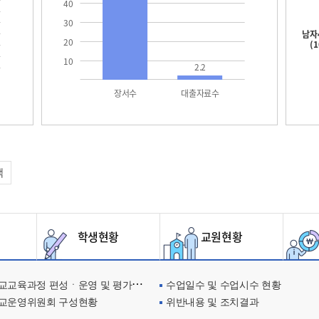
40
30
남자
20
(
10
2.2
장서수
대출자료수
택
학생현황
교원현황
교육과정 편성ㆍ운영 및 평가에 관한 사항
수업일수 및 수업시수 현황
교운영위원회 구성현황
위반내용 및 조치결과