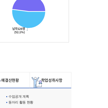
남자126명
(52.1%)
예결산현황
학업성취사항
수업공개 계획
동아리 활동 현황