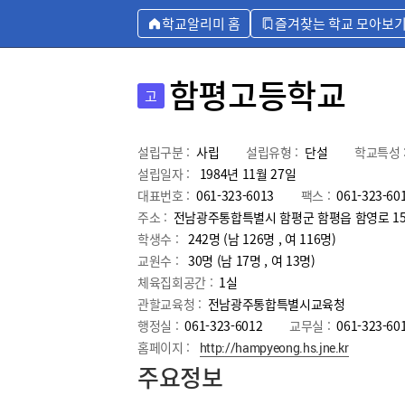
학교알리미 홈
즐겨찾는 학교 모아보
함평고등학교
고
설립구분 :
사립
설립유형 :
단설
학교특성 
설립일자 :
1984년 11월 27일
대표번호 :
061-323-6013
팩스 :
061-323-60
주소 :
전남광주통합특별시 함평군 함평읍 함영로 158
학생수 :
242명 (남 126명 , 여 116명)
교원수 :
30명
(남
17
명 , 여
13
명)
체육집회공간 :
1실
관할교육청 :
전남광주통합특별시교육청
행정실 :
061-323-6012
교무실 :
061-323-60
홈페이지 :
http://hampyeong.hs.jne.kr
주요정보