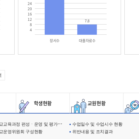
24
20
16
12
7.8
8
4
장서수
대출자료수
택
학생현황
교원현황
교육과정 편성ㆍ운영 및 평가에 관한 사항
수업일수 및 수업시수 현황
교운영위원회 구성현황
위반내용 및 조치결과