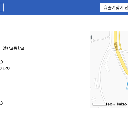
기
즐겨찾기 
:
일반고등학교
10
4-28
13
100m