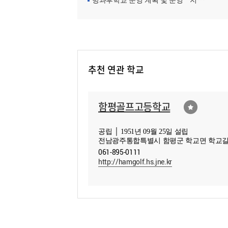
방과후학교 운영 계획 및 운영ㆍ지원현황
추천 연관 학교
함평골프고등학교
공립 │ 1951년 09월 25일 설립
전남광주통합특별시 함평군 학교면 학교길 
061-895-0111
http://hamgolf.hs.jne.kr