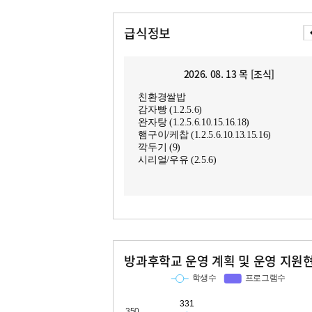
급식정보
2026. 08. 13 목 [조식]
친환경쌀밥
감자빵 (1.2.5.6)
완자탕 (1.2.5.6.10.15.16.18)
햄구이/케찹 (1.2.5.6.10.13.15.16)
깍두기 (9)
시리얼/우유 (2.5.6)
방과후학교 운영 계획 및 운영 지원
교과
특기적성
학생수
프로그램수
학생수
프로그램수
331
25
227
10