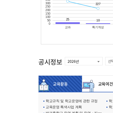
공시정보
선
교육활동
교육여건
학교규칙 및 학교운영에 관한 규정
학교
교육운영 특색사업 계획
학