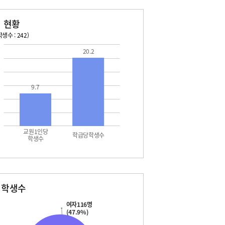
 현황
생수 : 242)
20.2
026. 08. 13 목 ~ 2026. 08. 19 수
2026. 08. 20 목 ~ 2026. 
3 목 - 개학일
08. 22 토 - 토요휴업일
5 토 - 광복절
08. 26 수 - 동아리활동
9.7
7 월 - 대체공휴일
9 수 - 동아리활동
교원1인당
학급당학생수
학생수
별학생수
여자116명
(47.9%)