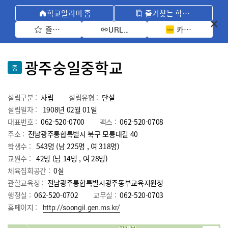
학교알리미 홈
즐겨찾는 학교 모아보기
즐겨찾기 선택
카카오톡 공유 
URL 복사
광주숭일중학교
중
설립구분 :
사립
설립유형 :
단설
설립일자 :
1908년 02월 01일
대표번호 :
062-520-0700
팩스 :
062-520-0708
주소 :
전남광주통합특별시 북구 모룡대길 40
학생수 :
543명 (남 225명 , 여 318명)
교원수 :
42명
(남
14
명 , 여
28
명)
체육집회공간 :
0실
관할교육청 :
전남광주통합특별시광주동부교육지원청
행정실 :
062-520-0702
교무실 :
062-520-0703
홈페이지 :
http://soongil.gen.ms.kr/