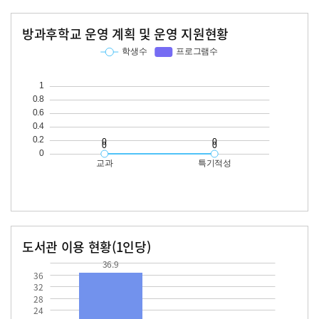
방과후학교 운영 계획 및 운영 지원현황
교과
특기적성
학생수
프로그램수
학생수
프로그램수
도서관 이용 현황(1인당)
장서수
대출자료수
36.9
36.9
36
32
28
24