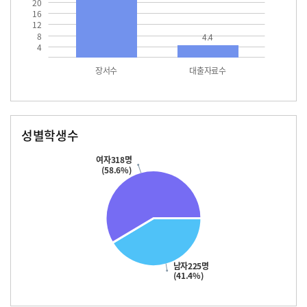
20
16
12
8
4.4
4
장서수
대출자료수
성별학생수
남자
여자
225.0
318.0
여자318명
(58.6%)
남자225명
(41.4%)