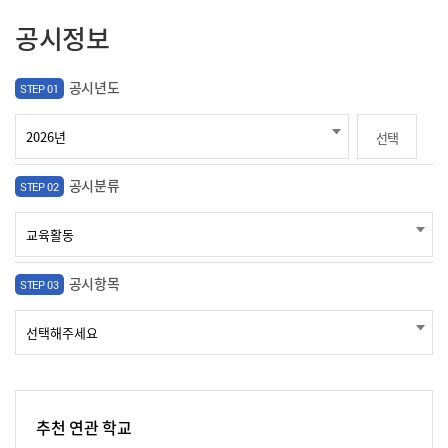
공시정보
공시년도
STEP 01
선택
공시분류
STEP 02
공시항목
STEP 03
추천 연관 학교