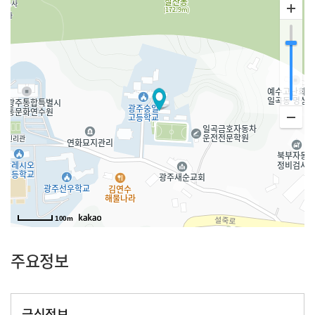
100m
주요정보
급식정보