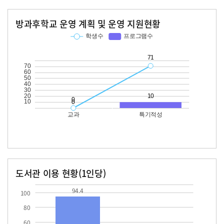
방과후학교 운영 계획 및 운영 지원현황
교과
특기적성
학생수
프로그램수
학생수
프로그램수
71
10
도서관 이용 현황(1인당)
장서수
대출자료수
94.4
44.9
94.4
100
80
60