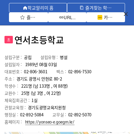
학교알리미 홈
즐겨찾는 학교 모아보기
즐겨찾기 선택
카카오톡 공유 
URL 복사
연서초등학교
초
설립구분 :
공립
설립유형 :
병설
설립일자 :
1989년 08월 03일
대표번호 :
02-806-3601
팩스 :
02-896-7530
주소 :
경기도 광명시 안현로 80-2
학생수 :
221명 (남 133명 , 여 88명)
교원수 :
25명
(남
3
명 , 여
22
명)
체육집회공간 :
1실
관할교육청 :
경기도광명교육지원청
행정실 :
02-892-5084
교무실 :
02-892-5070
홈페이지 :
https://yonseo-e.goegm.kr/