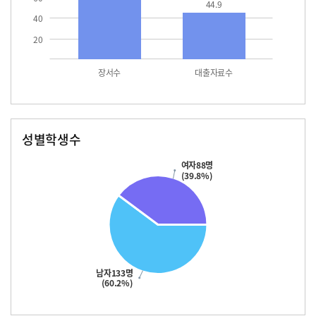
44.9
40
20
장서수
대출자료수
성별학생수
남자
여자
133.0
88.0
여자88명
(39.8%)
남자133명
(60.2%)