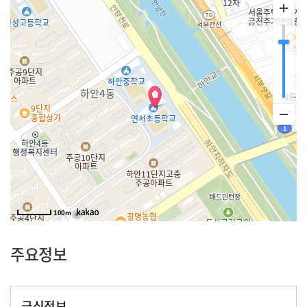
100m
주요정보
급식정보