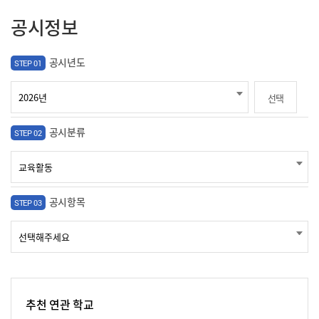
공시정보
공시년도
STEP 01
선택
공시분류
STEP 02
공시항목
STEP 03
추천 연관 학교