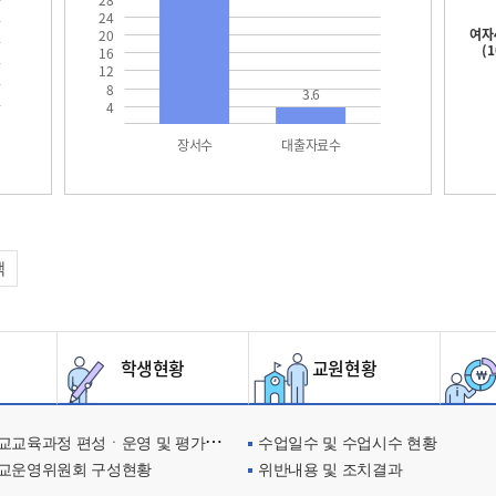
28
24
여자
20
(
16
12
8
3.6
4
장서수
대출자료수
택
학생현황
교원현황
교육과정 편성ㆍ운영 및 평가에 관한 사항
수업일수 및 수업시수 현황
교운영위원회 구성현황
위반내용 및 조치결과