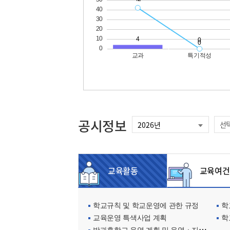
공시정보
선
교육활동
교육여건
학교규칙 및 학교운영에 관한 규정
학교
교육운영 특색사업 계획
학