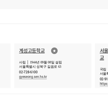
계성고등학교
서
교
사립 │ 1944년 09월 08일 설립
서울특별시 성북구 길음로 63
국립 │
02-728-6100
서울특
gyeseong.sen.hs.kr
02-9
https