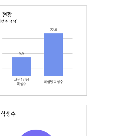
 현황
생수 : 474)
22.6
026. 08. 13 목 ~ 2026. 08. 19 수
2026. 08. 20 목 ~ 2026. 
5 토 - 광복절
08. 22 토 - 토요휴업일
7 월 - 대체공휴일
9.9
교원1인당
학급당학생수
학생수
별학생수