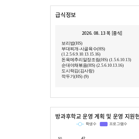
급식정보
2026. 08. 13 목 [중식]
보리밥(HS)
부대찌개-사골육수(HS)
(1.2.5.6.9.10.13.15.16)
돈육메추리알장조림(HS) (1.5.6.10.13)
순대야채볶음(HS) (2.5.6.10.13.16)
도시락김(김사랑)
깍두기(HS) (9)
방과후학교 운영 계획 및 운영 지원
교과
특기적성
학생수
프로그램수
학생수
프로그램수
42