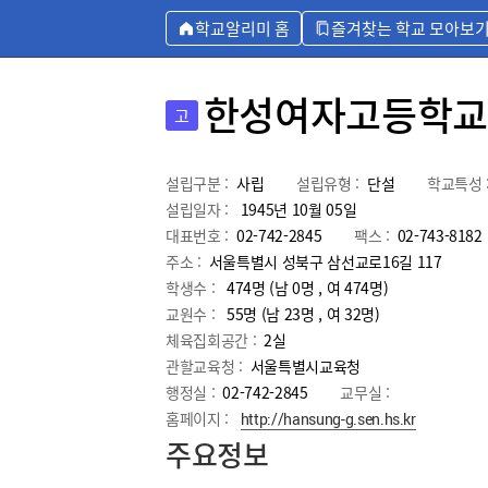
학교알리미 홈
즐겨찾는 학교 모아보
한성여자고등학교
고
설립구분 :
사립
설립유형 :
단설
학교특성 
설립일자 :
1945년 10월 05일
대표번호 :
02-742-2845
팩스 :
02-743-8182
주소 :
서울특별시 성북구 삼선교로16길 117
학생수 :
474명 (남 0명 , 여 474명)
교원수 :
55명
(남
23
명 , 여
32
명)
체육집회공간 :
2실
관할교육청 :
서울특별시교육청
행정실 :
02-742-2845
교무실 :
홈페이지 :
http://hansung-g.sen.hs.kr
주요정보