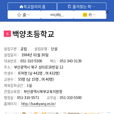
학교알리미 홈
즐겨찾는 학교 모아보기
즐겨찾기 선택
카카오톡 공유 
URL 복사
백양초등학교
초
설립구분 :
공립
설립유형 :
단설
설립일자 :
1984년 01월 30일
대표번호 :
051-310-5500
팩스 :
051-343-3139
주소 :
부산광역시 북구 상리로18번길 12
학생수 :
874명 (남 442명 , 여 432명)
교원수 :
55명
(남
15
명 , 여
40
명)
체육집회공간 :
1실
관할교육청 :
부산광역시북부교육지원청
행정실 :
051-310-5571
교무실 :
051-310-5500
홈페이지 :
http://baekyang.es.kr/