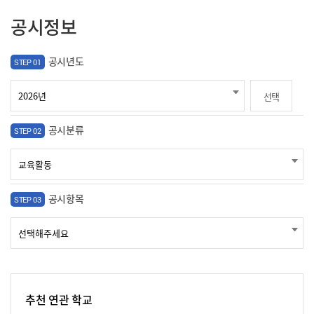
공시정보
공시년도
STEP 01
선택
공시분류
STEP 02
공시항목
STEP 03
추천 연관 학교