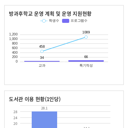
방과후학교 운영 계획 및 운영 지원현황
교과
특기적성
학생수
프로그램수
학생수
프로그램수
458
34
1089
66
도서관 이용 현황(1인당)
장서수
대출자료수
28.1
14.1
28.1
28
24
20