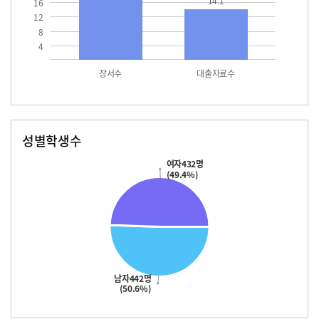
14.1
16
12
8
4
장서수
대출자료수
성별학생수
남자
여자
442.0
432.0
여자432명
(49.4%)
남자442명
(50.6%)