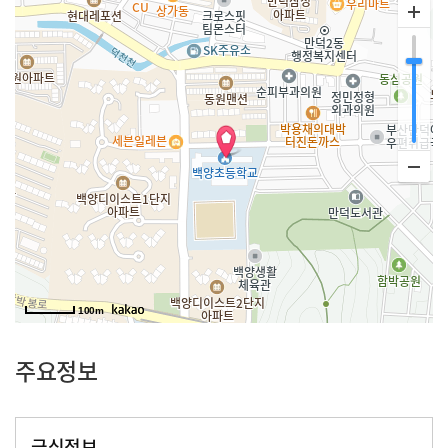
100m
주요정보
급식정보