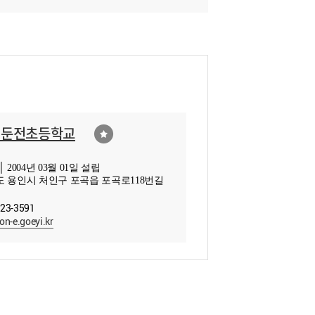
인둔전초등학교
 2004년 03월 01일 설립
 용인시 처인구 포곡읍 포곡로118번길
323-3591
on-e.goeyi.kr