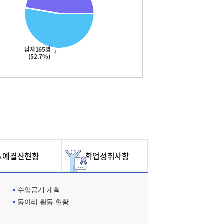
남자165명
(52.7%)
예결산현황
학업성취사항
수업공개 계획
동아리 활동 현황