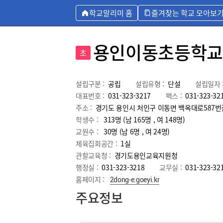
학교알리미 홈
즐겨찾는 학교 모아보
용인이동초등학교
초
설립구분 :
공립
설립유형 :
단설
설립일자 
대표번호 :
031-323-3217
팩스 :
031-323-32
주소 :
경기도 용인시 처인구 이동면 백옥대로587번길
학생수 :
313명 (남 165명 , 여 148명)
교원수 :
30명
(남
6
명 , 여
24
명)
체육집회공간 :
1실
관할교육청 :
경기도용인교육지원청
행정실 :
031-323-3218
교무실 :
031-323-32
홈페이지 :
2dong-e.goeyi.kr
주요정보