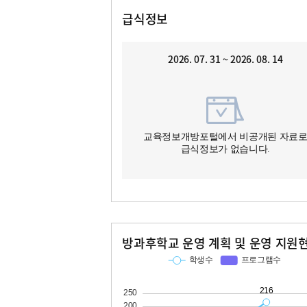
급식정보
2026. 07. 31 ~ 2026. 08. 14
교육정보개방포털에서 비공개된 자료
급식정보가 없습니다.
방과후학교 운영 계획 및 운영 지원
교과
특기적성
학생수
프로그램수
학생수
프로그램수
216
20