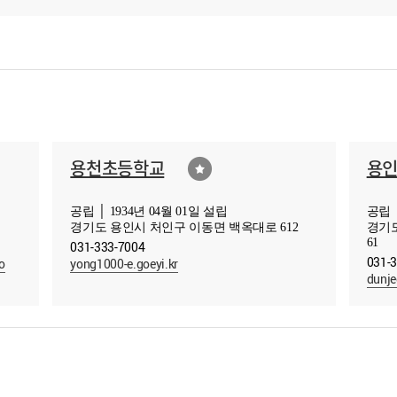
용천초등학교
용
공립 │ 1934년 04월 01일 설립
공립 │
경기도 용인시 처인구 이동면 백옥대로 612
경기도
61
031-333-7004
031-
o
yong1000-e.goeyi.kr
dunje