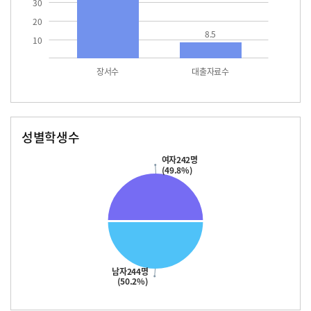
30
20
8.5
10
장서수
대출자료수
성별학생수
남자
여자
244.0
242.0
여자242명
(49.8%)
남자244명
(50.2%)