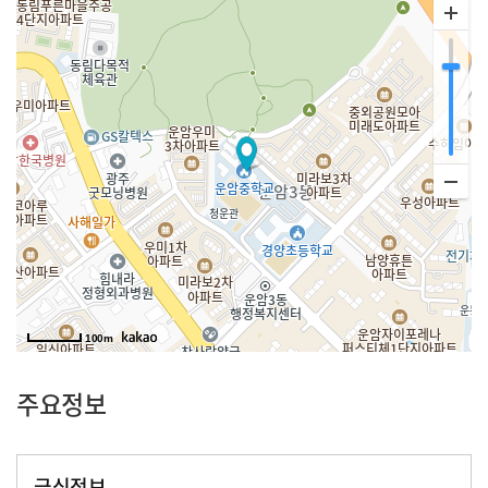
100m
주요정보
급식정보