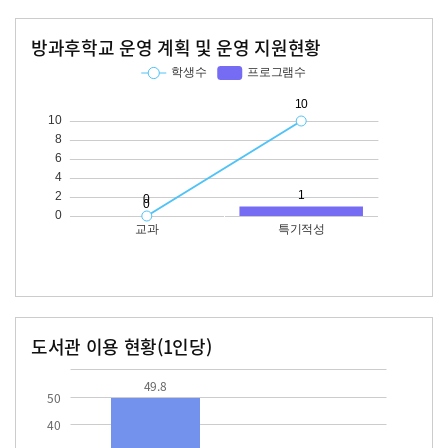
방과후학교 운영 계획 및 운영 지원현황
교과
특기적성
학생수
프로그램수
학생수
프로그램수
10
도서관 이용 현황(1인당)
장서수
대출자료수
49.8
49.8
50
40