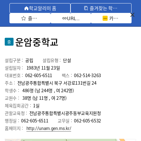
학교알리미 홈
즐겨찾는 학교 모아보기
즐겨찾기 선택
카카오톡 공유 
URL 복사
운암중학교
중
설립구분 :
공립
설립유형 :
단설
설립일자 :
1983년 11월 23일
대표번호 :
062-605-6511
팩스 :
062-514-3263
주소 :
전남광주통합특별시 북구 서강로131번길 24
학생수 :
486명 (남 244명 , 여 242명)
교원수 :
38명
(남
11
명 , 여
27
명)
체육집회공간 :
1실
관할교육청 :
전남광주통합특별시광주동부교육지원청
행정실 :
062-605-6511
교무실 :
062-605-6532
홈페이지 :
http://unam.gen.ms.kr/