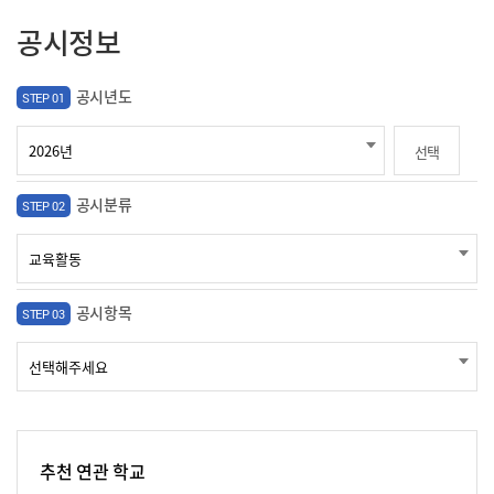
공시정보
공시년도
STEP 01
선택
공시분류
STEP 02
공시항목
STEP 03
추천 연관 학교