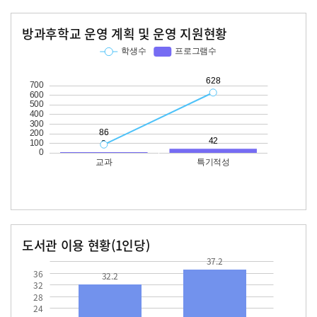
방과후학교 운영 계획 및 운영 지원현황
교과
특기적성
학생수
프로그램수
학생수
프로그램수
86
628
42
도서관 이용 현황(1인당)
장서수
대출자료수
37.2
32.2
37.2
36
32.2
32
28
24