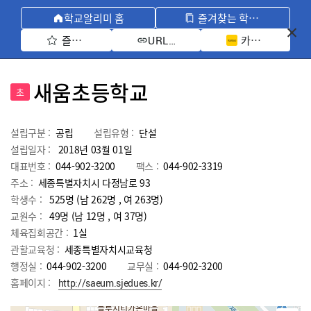
학교알리미 홈
즐겨찾는 학교 모아보기
즐겨찾기 선택
카카오톡 공유 
URL 복사
새움초등학교
초
설립구분 :
공립
설립유형 :
단설
설립일자 :
2018년 03월 01일
대표번호 :
044-902-3200
팩스 :
044-902-3319
주소 :
세종특별자치시 다정남로 93
학생수 :
525명 (남 262명 , 여 263명)
교원수 :
49명
(남
12
명 , 여
37
명)
체육집회공간 :
1실
관할교육청 :
세종특별자치시교육청
행정실 :
044-902-3200
교무실 :
044-902-3200
홈페이지 :
http://saeum.sjedues.kr/