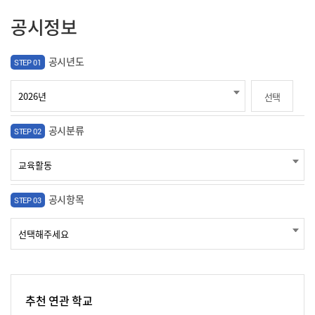
공시정보
공시년도
STEP 01
선택
공시분류
STEP 02
공시항목
STEP 03
추천 연관 학교