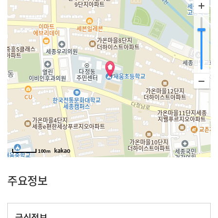
100m
주요정보
급식정보