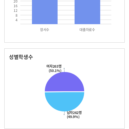
20
16
12
8
4
장서수
대출자료수
성별학생수
남자
여자
262.0
263.0
여자263명
(50.1%)
남자262명
(49.9%)