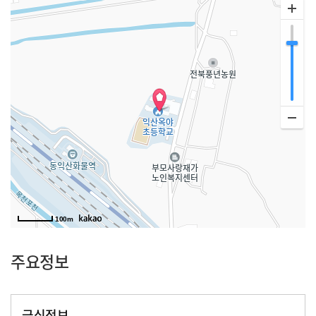
100m
주요정보
급식정보