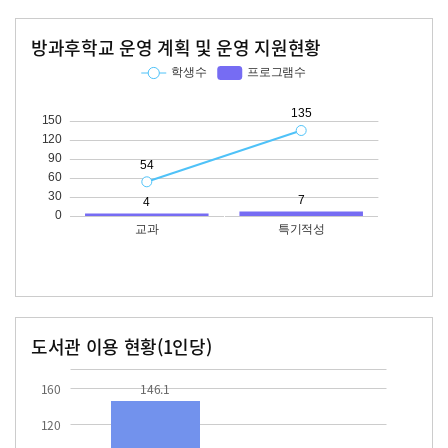
방과후학교 운영 계획 및 운영 지원현황
교과
특기적성
학생수
프로그램수
학생수
프로그램수
54
135
도서관 이용 현황(1인당)
장서수
대출자료수
146.1
160
146.1
120