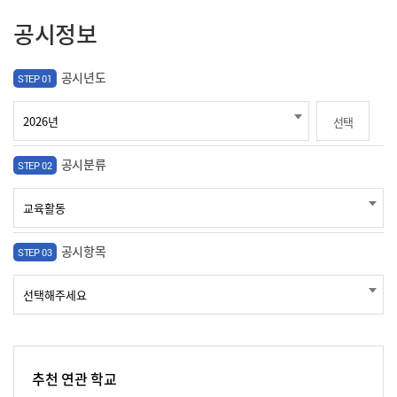
공시정보
공시년도
STEP 01
선택
공시분류
STEP 02
공시항목
STEP 03
추천 연관 학교