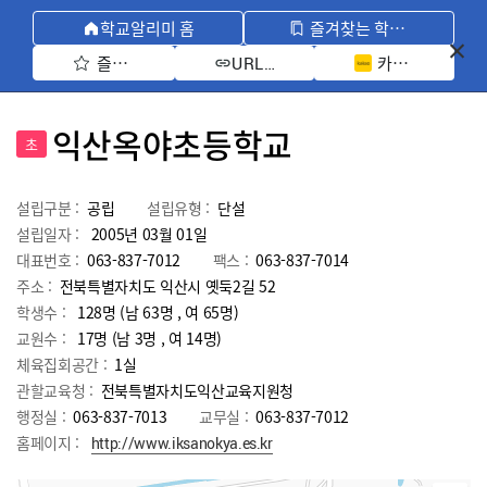
학교알리미 홈
즐겨찾는 학교 모아보기
즐겨찾기 선택
카카오톡 공유 
URL 복사
익산옥야초등학교
초
설립구분 :
공립
설립유형 :
단설
설립일자 :
2005년 03월 01일
대표번호 :
063-837-7012
팩스 :
063-837-7014
주소 :
전북특별자치도 익산시 옛둑2길 52
학생수 :
128명 (남 63명 , 여 65명)
교원수 :
17명
(남
3
명 , 여
14
명)
체육집회공간 :
1실
관할교육청 :
전북특별자치도익산교육지원청
행정실 :
063-837-7013
교무실 :
063-837-7012
홈페이지 :
http://www.iksanokya.es.kr