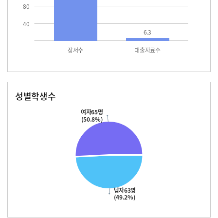
80
40
6.3
장서수
대출자료수
성별학생수
남자
여자
63.0
65.0
여자65명
(50.8%)
남자63명
(49.2%)