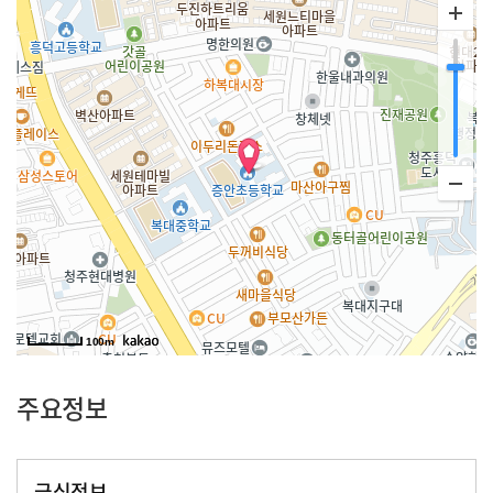
100m
주요정보
급식정보