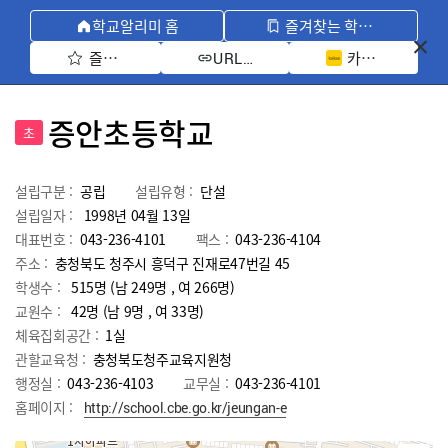
학교알리미 홈
즐겨찾는 학교 모아보기
즐겨찾기 선택
카카오톡 공유 
URL 복사
증안초등학교
초
설립구분 :
공립
설립유형 :
단설
설립일자 :
1998년 04월 13일
대표번호 :
043-236-4101
팩스 :
043-236-4104
주소 :
충청북도 청주시 흥덕구 진재로47번길 45
학생수 :
515명 (남 249명 , 여 266명)
교원수 :
42명
(남
9
명 , 여
33
명)
체육집회공간 :
1실
관할교육청 :
충청북도청주교육지원청
행정실 :
043-236-4103
교무실 :
043-236-4101
홈페이지 :
http://school.cbe.go.kr/jeungan-e