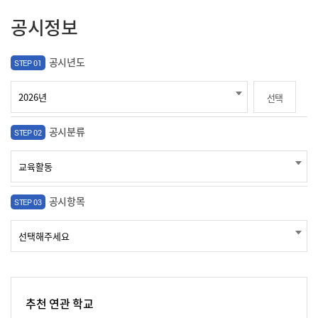
공시정보
공시년도
STEP 01
선택
공시분류
STEP 02
공시항목
STEP 03
추천 연관 학교