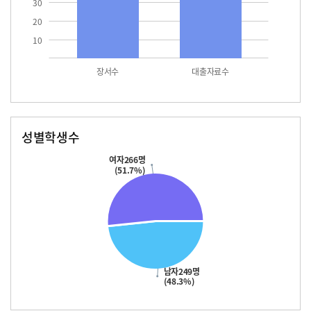
30
20
10
장서수
대출자료수
성별학생수
남자
여자
249.0
266.0
여자266명
(51.7%)
남자249명
(48.3%)