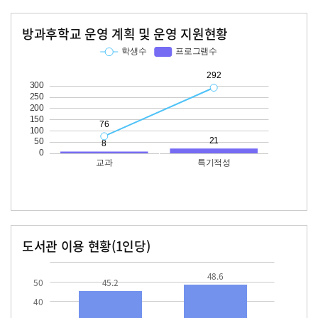
방과후학교 운영 계획 및 운영 지원현황
교과
특기적성
학생수
프로그램수
학생수
프로그램수
76
292
21
도서관 이용 현황(1인당)
장서수
대출자료수
45.2
48.6
48.6
50
45.2
40