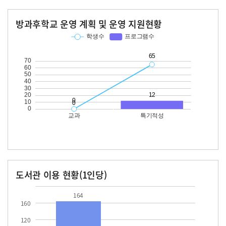
방과후학교 운영 계획 및 운영 지원현황
교과
특기적성
학생수
프로그램수
학생수
프로그램수
65
12
도서관 이용 현황(1인당)
장서수
대출자료수
164.0
29.2
164
160
120