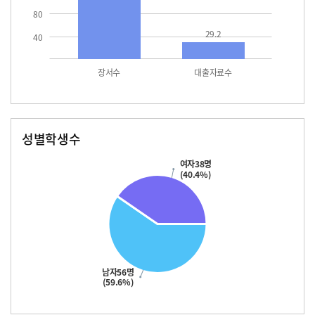
80
29.2
40
장서수
대출자료수
성별학생수
남자
여자
56.0
38.0
여자38명
(40.4%)
남자56명
(59.6%)