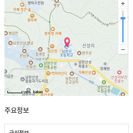
100m
주요정보
급식정보