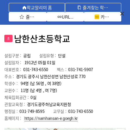
학교알리미 홈
즐겨찾는 학교 모아보기
즐겨찾기 선택
카카오톡 공유 
URL 복사
남한산초등학교
초
설립구분 :
공립
설립유형 :
단설
설립일자 :
1912년 05월 01일
대표번호 :
031-743-6550
팩스 :
031-741-5907
주소 :
경기도 광주시 남한산성면 남한산성로 770
학생수 :
94명 (남 56명 , 여 38명)
교원수 :
11명
(남
4
명 , 여
7
명)
체육집회공간 :
0실
관할교육청 :
경기도광주하남교육지원청
행정실 :
031-749-8595
교무실 :
031-743-6550
홈페이지 :
https://namhansan-e.goegh.kr