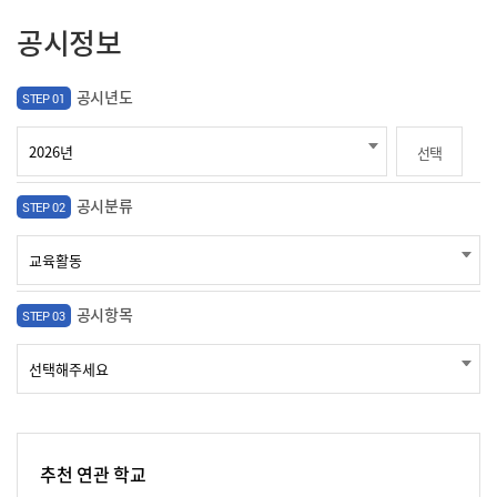
공시정보
공시년도
STEP 01
선택
공시분류
STEP 02
공시항목
STEP 03
추천 연관 학교