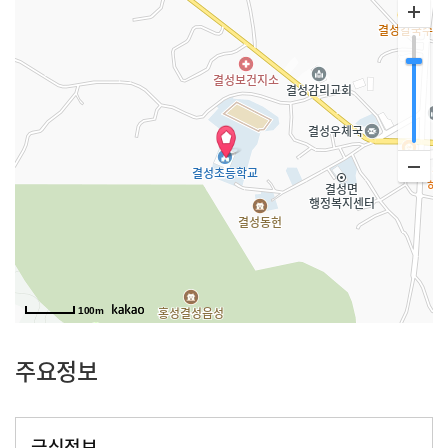
100m
주요정보
급식정보