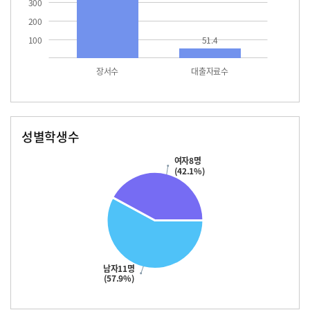
300
200
100
51.4
장서수
대출자료수
성별학생수
남자
여자
11.0
여자8명
(42.1%)
남자11명
(57.9%)