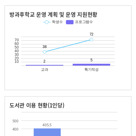
방과후학교 운영 계획 및 운영 지원현황
교과
특기적성
학생수
프로그램수
학생수
프로그램수
38
72
도서관 이용 현황(1인당)
장서수
대출자료수
405.5
51.4
500
405.5
400