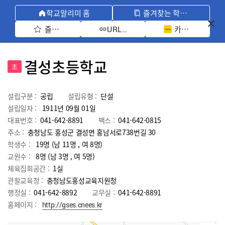
학교알리미 홈
즐겨찾는 학교 모아보기
즐겨찾기 선택
카카오톡 공유 
URL 복사
결성초등학교
초
설립구분 :
공립
설립유형 :
단설
설립일자 :
1911년 09월 01일
대표번호 :
041-642-8891
팩스 :
041-642-0815
주소 :
충청남도 홍성군 결성면 홍남서로738번길 30
학생수 :
19명 (남 11명 , 여 8명)
교원수 :
8명
(남
3
명 , 여
5
명)
체육집회공간 :
1실
관할교육청 :
충청남도홍성교육지원청
행정실 :
041-642-8892
교무실 :
041-642-8891
홈페이지 :
http://gses.cnees.kr