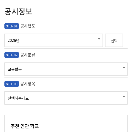
공시정보
공시년도
STEP 01
선택
공시분류
STEP 02
공시항목
STEP 03
추천 연관 학교