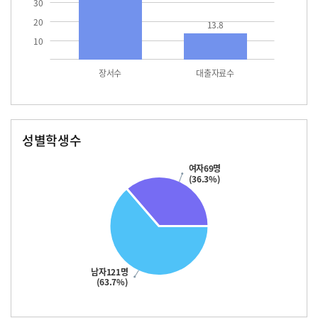
30
20
13.8
10
장서수
대출자료수
성별학생수
남자
여자
121.0
69.0
여자69명
(36.3%)
남자121명
(63.7%)