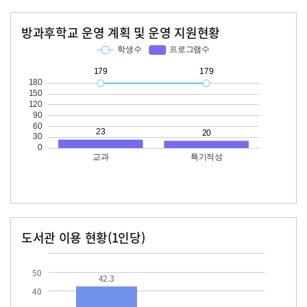
방과후학교 운영 계획 및 운영 지원현황
교과
특기적성
학생수
프로그램수
학생수
프로그램수
179
23
179
20
도서관 이용 현황(1인당)
장서수
대출자료수
42.3
13.8
50
42.3
40