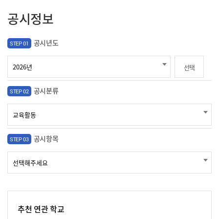
공시정보
공시년도
STEP 01
선택
공시분류
STEP 02
공시항목
STEP 03
추천 연관 학교