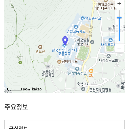
100m
주요정보
급식정보