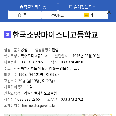
학교알리미 홈
즐겨찾는 학교 모아보기
즐겨찾기 선택
카카오톡 공유 
URL 복사
한국소방마이스터고등학교
고
설립구분 :
공립
설립유형 :
단설
학교특성 :
특수목적고등학교
설립일자 :
1946년 03월 01일
대표번호 :
033-373-2765
팩스 :
033-374-4050
주소 :
강원특별자치도 영월군 영월읍 영모전길 108
학생수 :
190명 (남 121명 , 여 69명)
교원수 :
39명
(남
19
명 , 여
20
명)
체육집회공간 :
1실
관할교육청 :
강원특별자치도교육청
행정실 :
033-373-2765
교무실 :
033-373-2762
홈페이지 :
fire-meister.gwe.hs.kr