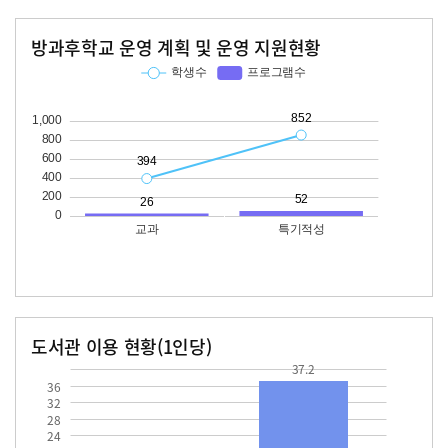
방과후학교 운영 계획 및 운영 지원현황
교과
특기적성
학생수
프로그램수
학생수
프로그램수
394
26
852
52
도서관 이용 현황(1인당)
장서수
대출자료수
37.2
16.9
37.2
36
32
28
24