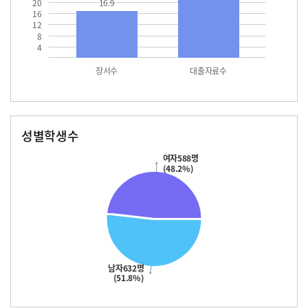
20
16.9
16
12
8
4
장서수
대출자료수
성별학생수
남자
여자
632.0
588.0
여자588명
(48.2%)
남자632명
(51.8%)