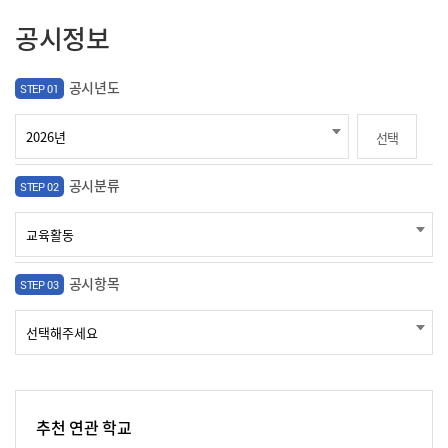
공시정보
공시년도
STEP 01
선택
공시분류
STEP 02
공시항목
STEP 03
추천 연관 학교