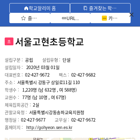
학교알리미 홈
즐겨찾는 학교 모아보기
즐겨찾기 선택
카카오톡 공유 
URL 복사
서울고현초등학교
초
설립구분 :
공립
설립유형 :
단설
설립일자 :
2020년 03월 01일
대표번호 :
02-427-9672
팩스 :
02-427-9682
주소 :
서울특별시 강동구 상일로11길 110
학생수 :
1,220명 (남 632명 , 여 588명)
교원수 :
77명
(남
10
명 , 여
67
명)
체육집회공간 :
2실
관할교육청 :
서울특별시강동송파교육지원청
행정실 :
02-427-9677
교무실 :
02-427-9672
홈페이지 :
http://gohyeon.sen.es.kr