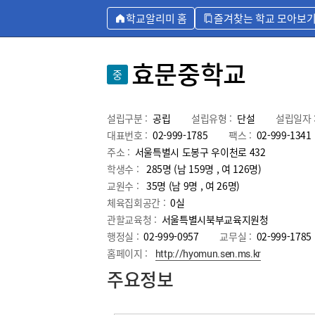
학교알리미 홈
즐겨찾는 학교 모아보
효문중학교
중
설립구분 :
공립
설립유형 :
단설
설립일자 
대표번호 :
02-999-1785
팩스 :
02-999-1341
주소 :
서울특별시 도봉구 우이천로 432
학생수 :
285명 (남 159명 , 여 126명)
교원수 :
35명
(남
9
명 , 여
26
명)
체육집회공간 :
0실
관할교육청 :
서울특별시북부교육지원청
행정실 :
02-999-0957
교무실 :
02-999-1785
홈페이지 :
http://hyomun.sen.ms.kr
주요정보