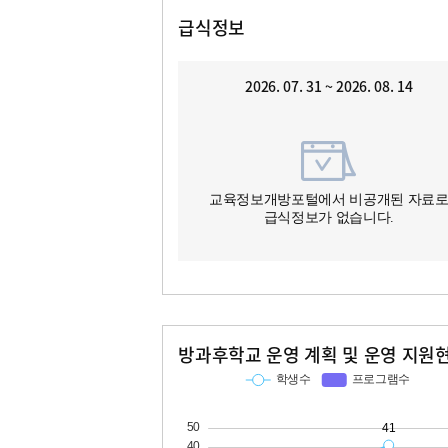
급식정보
2026. 07. 31 ~ 2026. 08. 14
교육정보개방포털에서 비공개된 자료
급식정보가 없습니다.
방과후학교 운영 계획 및 운영 지원
교과
특기적성
학생수
프로그램수
학생수
프로그램수
13
41