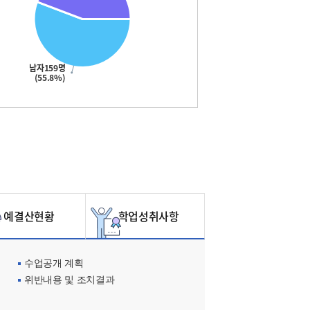
남자159명
(55.8%)
예결산현황
학업성취사항
수업공개 계획
위반내용 및 조치결과