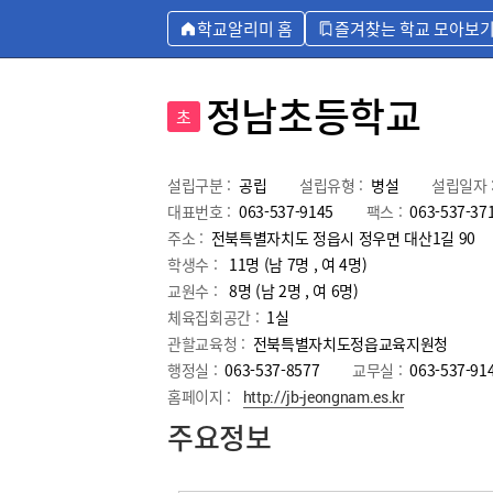
학교알리미 홈
즐겨찾는 학교 모아보
정남초등학교
초
설립구분 :
공립
설립유형 :
병설
설립일자 
대표번호 :
063-537-9145
팩스 :
063-537-37
주소 :
전북특별자치도 정읍시 정우면 대산1길 90
학생수 :
11명 (남 7명 , 여 4명)
교원수 :
8명
(남
2
명 , 여
6
명)
체육집회공간 :
1실
관할교육청 :
전북특별자치도정읍교육지원청
행정실 :
063-537-8577
교무실 :
063-537-91
홈페이지 :
http://jb-jeongnam.es.kr
주요정보