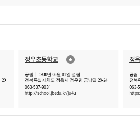
정우초등학교
정
공립 │ 1930년 05월 01일 설립
공립 │
29
전북특별자치도 정읍시 정우면 금남길 28-24
전북특
063-537-9031
063-
http://school.jbedu.kr/ju4u
https